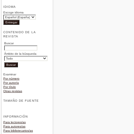
IDIOMA
Escoge idioma
CONTENIDO DE LA
REVISTA
Buscar
Ámbito de la búsqueda
Examinar
Por número
Por autor/a
Por título
Otras revistas
TAMAÑO DE FUENTE
INFORMACIÓN
Para lectores/as
Para autores/as
Para bibliotecarios/as