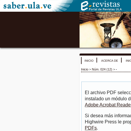
INICIO
ACERCA DE
INI
Inicio
>
Núm. 024 (12)
>
-
El archivo PDF selecc
instalado un módulo d
Adobe Acrobat Reade
Si desea más informac
Highwire Press le pro
PDFs
.