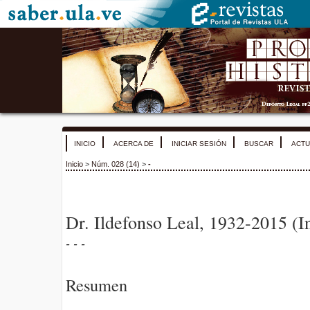
INICIO
ACERCA DE
INICIAR SESIÓN
BUSCAR
ACTU
Inicio
>
Núm. 028 (14)
>
-
Dr. Ildefonso Leal, 1932-2015 (
- - -
Resumen