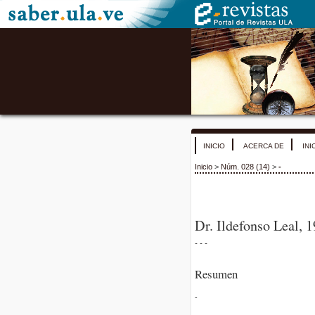
INICIO
ACERCA DE
INI
Inicio
>
Núm. 028 (14)
>
-
Dr. Ildefonso Leal,
- - -
Resumen
-