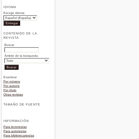
IDIOMA
Escoge idioma
CONTENIDO DE LA
REVISTA
Buscar
Ámbito de la búsqueda
Examinar
Por número
Por autor/a
Por título
Otras revistas
TAMAÑO DE FUENTE
INFORMACIÓN
Para lectores/as
Para autores/as
Para bibliotecarios/as