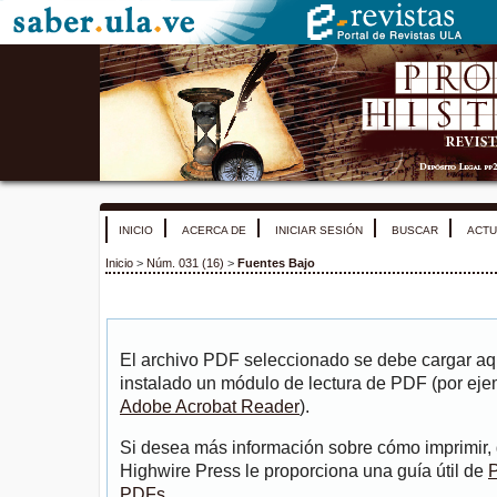
INICIO
ACERCA DE
INICIAR SESIÓN
BUSCAR
ACTU
Inicio
>
Núm. 031 (16)
>
Fuentes Bajo
El archivo PDF seleccionado se debe cargar aqu
instalado un módulo de lectura de PDF (por eje
Adobe Acrobat Reader
).
Si desea más información sobre cómo imprimir, 
Highwire Press le proporciona una guía útil de
P
PDFs
.