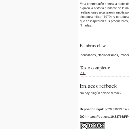
Esta contribución centra la atenci
a quien la historia fundante de la n
realizaciones alcanzaron amplia po
dictadura militar (1970), y otra dur
que se inspiraron sus productores, 
filmadas.
Palabras clave
Identidades, Nacionalismos, Prócer
Texto completo:
PDF
Enlaces refback
No hay ningún enlace refback.
Depósito Legal:
pp200302ME148
DOI: https://doi.org/10.53766/P