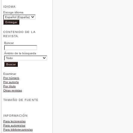
IDIOMA
Escoge idioma
CONTENIDO DE LA
REVISTA
Buscar
Ámbito de la búsqueda
Examinar
Por número
Por autor/a
Por título
Otras revistas
TAMAÑO DE FUENTE
INFORMACIÓN
Para lectores/as
Para autores/as
Para bibliotecarios/as