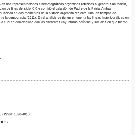
ón en dos representaciones cinematográficas argentinas referidas al general San Martín,
ación de fines del siglo XIX le confirió el galardón de Padre de la Patria. Ambas
pularidad en dos momentos de la historia argentina reciente; una, en tiempos de
ante la democracia (2011). En el análisis se tienen en cuenta las líneas historiográficas en
lo cual se correlaciona con las diferentes coyunturas políticas y sociales en que fueron
.
6 -
ISSN
:
1690-4818
ROHIS