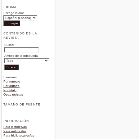
IDIOMA
Escoge idioma
CONTENIDO DE LA
REVISTA
Buscar
Ámbito de la búsqueda
Examinar
Por número
Por autor/a
Por título
Otras revistas
TAMAÑO DE FUENTE
INFORMACIÓN
Para lectores/as
Para autores/as
Para bibliotecarios/as