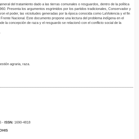
neral del tratamiento dado a las tierras comunales o resguardos, dentro de la política
960. Presenta los argumentos esgrimidos por los partidos tradicionales, Conservador y
aron el poder, las vicisitudes generadas por la época conocida como LaViolencia y el fin
el Frente Nacional. Este documento propone una lectura del problema indígena en el
nde la concepción de raza y el resguardo se relacionó con el conflicto social de la
.
stión agraria, raza.
6 -
ISSN
:
1690-4818
ROHIS