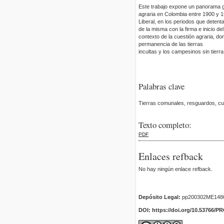
Este trabajo expone un panorama ge
agraria en Colombia entre 1900 y 1
Liberal, en los periodos que detent
de la misma con la firma e inicio d
contexto de la cuestión agraria, do
permanencia de las tierras
incultas y los campesinos sin tierra
Palabras clave
Tierras comunales, resguardos, cue
Texto completo:
PDF
Enlaces refback
No hay ningún enlace refback.
Depósito Legal:
pp200302ME148
DOI: https://doi.org/10.53766/P