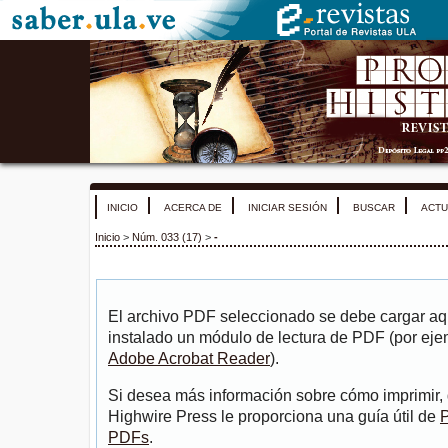
INICIO
ACERCA DE
INICIAR SESIÓN
BUSCAR
ACTU
Inicio
>
Núm. 033 (17)
>
-
El archivo PDF seleccionado se debe cargar aqu
instalado un módulo de lectura de PDF (por eje
Adobe Acrobat Reader
).
Si desea más información sobre cómo imprimir, 
Highwire Press le proporciona una guía útil de
P
PDFs
.