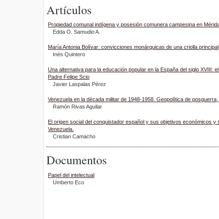
Artículos
Propiedad comunal indígena y posesión comunera campesina en Mérida,
Edda O. Samudio A.
María Antonia Bolívar: convicciones monárquicas de una criolla principal
Inés Quintero
Una alternativa para la educación popular en la España del siglo XVIII: e
Padre Felipe Scio
Javier Laspalas Pérez
Venezuela en la década militar de 1948-1958. Geopolítica de posguerra, 
Ramón Rivas Aguilar
El origen social del conquistador español y sus objetivos económicos y 
Venezuela.
Cristian Camacho
Documentos
Papel del intelectual
Umberto Eco