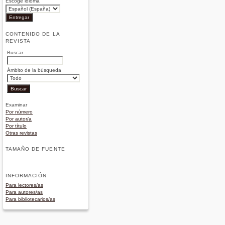
Escoge idioma
CONTENIDO DE LA
REVISTA
Buscar
Ámbito de la búsqueda
Examinar
Por número
Por autor/a
Por título
Otras revistas
TAMAÑO DE FUENTE
INFORMACIÓN
Para lectores/as
Para autores/as
Para bibliotecarios/as