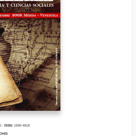
6 -
ISSN
:
1690-4818
ROHIS