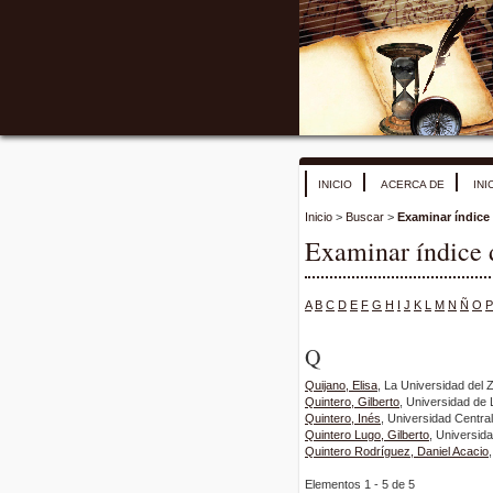
INICIO
ACERCA DE
INI
Inicio
>
Buscar
>
Examinar índice
Examinar índice 
A
B
C
D
E
F
G
H
I
J
K
L
M
N
Ñ
O
P
Q
Quijano, Elisa
, La Universidad del 
Quintero, Gilberto
, Universidad de 
Quintero, Inés
, Universidad Centra
Quintero Lugo, Gilberto
, Universid
Quintero Rodríguez, Daniel Acacio
Elementos 1 - 5 de 5