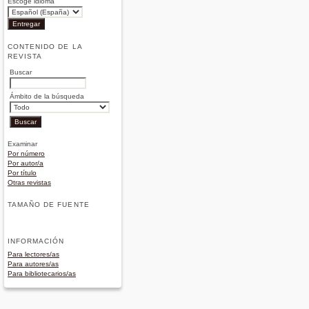
Escoge idioma
CONTENIDO DE LA
REVISTA
Buscar
Ámbito de la búsqueda
Examinar
Por número
Por autor/a
Por título
Otras revistas
TAMAÑO DE FUENTE
INFORMACIÓN
Para lectores/as
Para autores/as
Para bibliotecarios/as