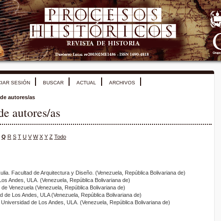
CIAR SESIÓN
BUSCAR
ACTUAL
ARCHIVOS
 de autores/as
de autores/as
Q
R
S
T
U
V
W
X
Y
Z
Todo
Zulia. Facultad de Arquitectura y Diseño. (Venezuela, República Bolivariana de)
Los Andes, ULA. (Venezuela, República Bolivariana de)
l de Venezuela (Venezuela, República Bolivariana de)
ad de Los Andes, ULA (Venezuela, República Bolivariana de)
, Universidad de Los Andes, ULA. (Venezuela, República Bolivariana de)