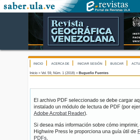
INICIO
ACERCA DE
INICIAR SESIÓN
BUSCAR
ACTU
Inicio
>
Vol. 59, Núm. 1 (2018)
>
Bugueño Fuentes
El archivo PDF seleccionado se debe cargar aqu
instalado un módulo de lectura de PDF (por eje
Adobe Acrobat Reader
).
Si desea más información sobre cómo imprimir, 
Highwire Press le proporciona una guía útil de
P
PDFs
.