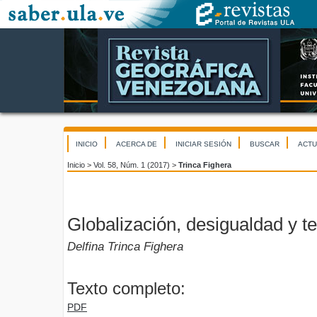
INICIO
ACERCA DE
INICIAR SESIÓN
BUSCAR
ACTU
Inicio
>
Vol. 58, Núm. 1 (2017)
>
Trinca Fighera
Globalización, desigualdad y ter
Delfina Trinca Fighera
Texto completo:
PDF