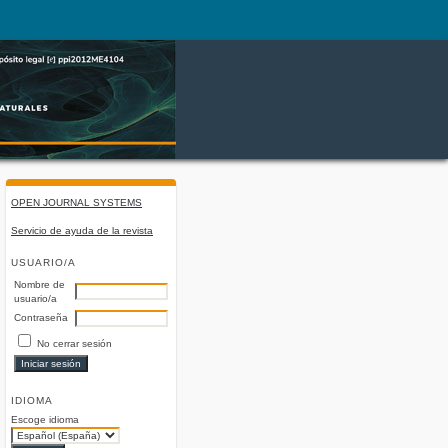
OPEN JOURNAL SYSTEMS
Servicio de ayuda de la revista
USUARIO/A
Nombre de
usuario/a
Contraseña
No cerrar sesión
IDIOMA
Escoge idioma