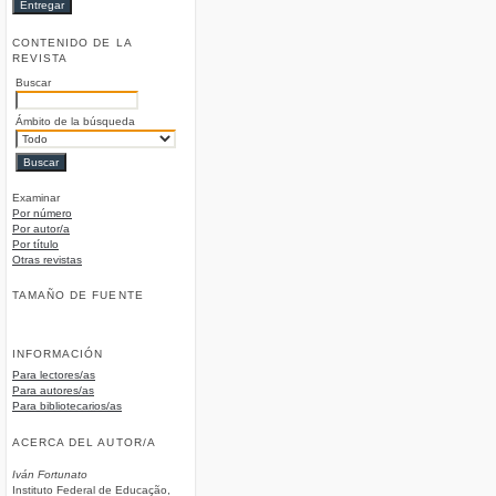
CONTENIDO DE LA
REVISTA
Buscar
Ámbito de la búsqueda
Examinar
Por número
Por autor/a
Por título
Otras revistas
TAMAÑO DE FUENTE
INFORMACIÓN
Para lectores/as
Para autores/as
Para bibliotecarios/as
ACERCA DEL AUTOR/A
Iván Fortunato
Instituto Federal de Educação,