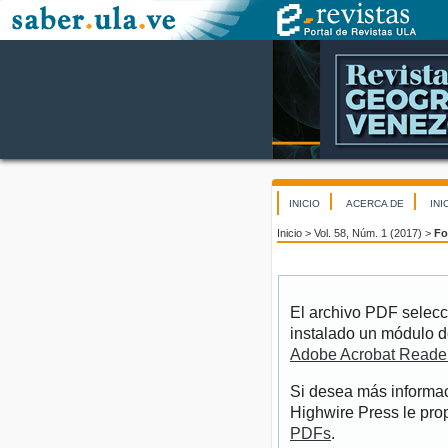
INICIO
ACERCA DE
INI
Inicio
>
Vol. 58, Núm. 1 (2017)
>
Fo
El archivo PDF selecc
instalado un módulo d
Adobe Acrobat Reade
Si desea más informac
Highwire Press le pro
PDFs
.