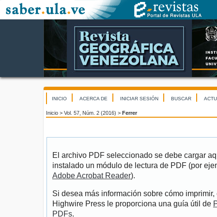
INICIO
ACERCA DE
INICIAR SESIÓN
BUSCAR
ACTU
Inicio
>
Vol. 57, Núm. 2 (2016)
>
Ferrer
El archivo PDF seleccionado se debe cargar aqu
instalado un módulo de lectura de PDF (por eje
Adobe Acrobat Reader
).
Si desea más información sobre cómo imprimir, 
Highwire Press le proporciona una guía útil de
P
PDFs
.