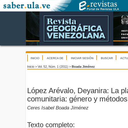
INICIO
ACERCA DE
INICIAR SESIÓN
BUSCAR
ACTU
Inicio
>
Vol. 52, Núm. 1 (2011)
>
Boada Jiménez
López Arévalo, Deyanira: La pl
comunitaria: género y métodos
Ceres Isabel Boada Jiménez
Texto completo: