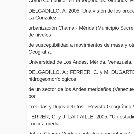
Cómo Comunicar en Emergencias. Graphus. Por
DELGADILLO, A. 2005. Una visión de los proce
La González -
urbanización Chama - Mérida (Municipio Sucre 
de niveles
de susceptibilidad a movimientos de masa y otr
Geografía.
Universidad de Los Andes. Mérida, Venezuela. 
DELGADILLO, A.; FERRER, C. y M. DUGARTE.
hidrogeomorfológicos
de un sector de los Andes merideños (Venezuela
por
crecidas y flujos detritos”. Revista Geográfica
FERRER, C. y J. LAFFAILLE. 2005. “Un estudio
cuenca media
del río Chama (Andes centrales venezolanos): 