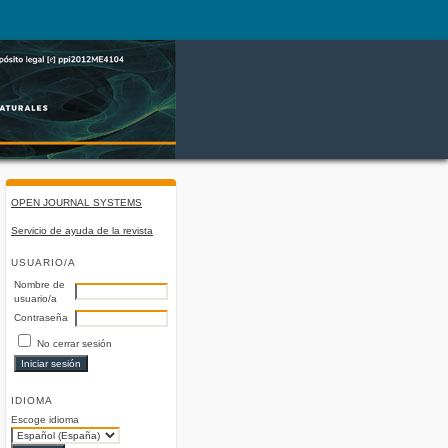
OPEN JOURNAL SYSTEMS
Servicio de ayuda de la revista
USUARIO/A
Nombre de
usuario/a
Contraseña
No cerrar sesión
IDIOMA
Escoge idioma