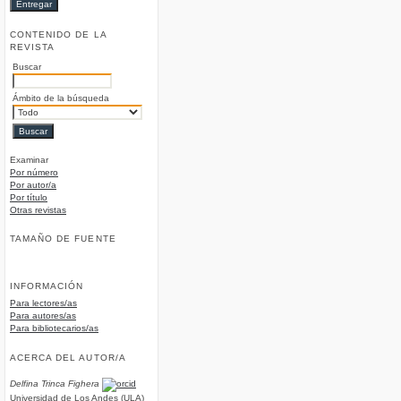
CONTENIDO DE LA
REVISTA
Buscar
Ámbito de la búsqueda
Examinar
Por número
Por autor/a
Por título
Otras revistas
TAMAÑO DE FUENTE
INFORMACIÓN
Para lectores/as
Para autores/as
Para bibliotecarios/as
ACERCA DEL AUTOR/A
Delfina Trinca Fighera
Universidad de Los Andes (ULA)