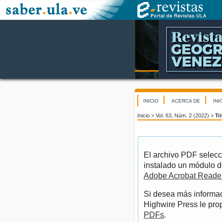
INICIO
ACERCA DE
INI
Inicio
>
Vol. 63, Núm. 2 (2022)
>
Tr
El archivo PDF selecc
instalado un módulo d
Adobe Acrobat Reade
Si desea más informac
Highwire Press le pro
PDFs
.