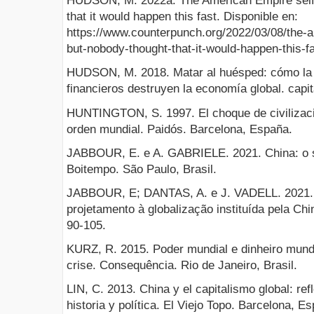
HUDSON, M. 2022a. The American Empire self-
that it would happen this fast. Disponible en:
https://www.counterpunch.org/2022/03/08/the-a
but-nobody-thought-that-it-would-happen-this-fa
HUDSON, M. 2018. Matar al huésped: cómo la 
financieros destruyen la economía global. capi
HUNTINGTON, S. 1997. El choque de civilizacio
orden mundial. Paidós. Barcelona, España.
JABBOUR, E. e A. GABRIELE. 2021. China: o s
Boitempo. São Paulo, Brasil.
JABBOUR, E; DANTAS, A. e J. VADELL. 2021.
projetamento à globalização instituída pela Chi
90-105.
KURZ, R. 2015. Poder mundial e dinheiro mundi
crise. Consequência. Rio de Janeiro, Brasil.
LIN, C. 2013. China y el capitalismo global: r
historia y política. El Viejo Topo. Barcelona, E