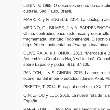
LENIN, V. 1988. O desenvolvimento do capitali
cultural. São Paulo, Brasil.
MARX; K. y F. ENGELS. 2014. La ideología ale
MERINO, G.; BILMES, J. y A. BARRENENGOA.
China: contradicciones sistémicas y desarrollo 
fragmentada. Instituto Tricontinental. Disponibl
https://thetricontinental.org/es/argentina/china
OLIVEIRA, A. e J. ONUKI. 2013. “Mercosul e 
Assembleia Geral das Nações Unidas”. Geopolit
sobre Espacio y poder, 4(1): 87-106.
PANITCH, L. y S. GINDIN. 2015. La construcció
economía del imperio estadounidense. Akal. M
PIKETTY, T. 2014. El capital en el siglo XXI.
QIN; ZHOU y LUO. 2016. La nueva ruta de la se
España.
RAFFESTIN, C. 1993. Por uma Geografia do Pod