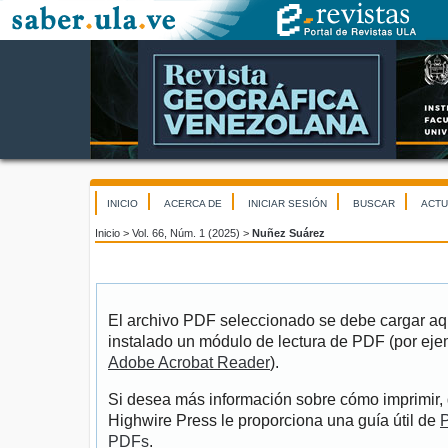
INICIO
ACERCA DE
INICIAR SESIÓN
BUSCAR
ACTU
Inicio
>
Vol. 66, Núm. 1 (2025)
>
Nuñez Suárez
El archivo PDF seleccionado se debe cargar aqu
instalado un módulo de lectura de PDF (por eje
Adobe Acrobat Reader
).
Si desea más información sobre cómo imprimir, 
Highwire Press le proporciona una guía útil de
P
PDFs
.