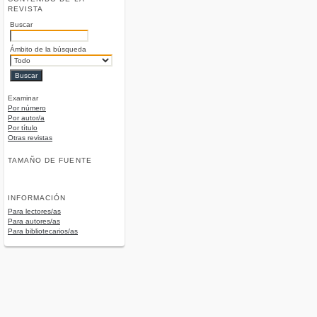
REVISTA
Buscar
Ámbito de la búsqueda
Examinar
Por número
Por autor/a
Por título
Otras revistas
TAMAÑO DE FUENTE
INFORMACIÓN
Para lectores/as
Para autores/as
Para bibliotecarios/as