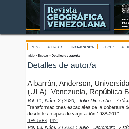
INICIO
ACERCA DE
INICIAR SESIÓN
BUSCAR
ACTU
Inicio
>
Buscar
>
Detalles de autor/a
Detalles de autor/a
Albarrán, Anderson, Universid
(ULA), Venezuela, República B
Vol. 61, Núm. 2 (2020): Julio-Diciembre
- Artíc
Transformaciones espaciales de la cobertura de 
desde los mapas de vegetación 1988-2010
RESUMEN
PDF
Vol. 63, Núm. 2 (2022): Julio - Diciembre
- Artí