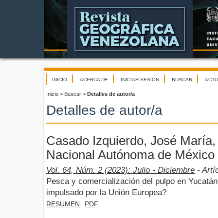
INICIO
ACERCA DE
INICIAR SESIÓN
BUSCAR
ACTU
Inicio
>
Buscar
>
Detalles de autor/a
Detalles de autor/a
Casado Izquierdo, José María,
Nacional Autónoma de México
Vol. 64, Núm. 2 (2023): Julio - Diciembre
- Artí
Pesca y comercialización del pulpo en Yucatán:
impulsado por la Unión Europea?
RESUMEN
PDF