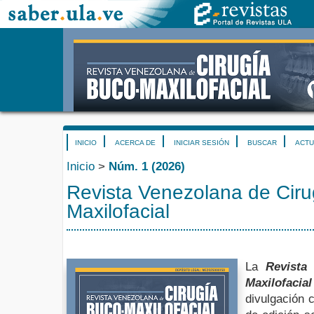
INICIO
ACERCA DE
INICIAR SESIÓN
BUSCAR
ACTU
Inicio
>
Núm. 1 (2026)
Revista Venezolana de Ciru
Maxilofacial
La
Revista
Maxilofacia
divulgación c