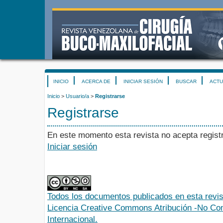
INICIO
ACERCA DE
INICIAR SESIÓN
BUSCAR
ACTU
Inicio
>
Usuario/a
>
Registrarse
Registrarse
En este momento esta revista no acepta registr
Iniciar sesión
Todos los documentos publicados en esta revis
Licencia Creative Commons Atribución -No Com
Internacional.