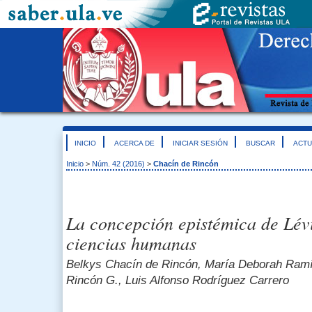
INICIO
ACERCA DE
INICIAR SESIÓN
BUSCAR
ACTU
Inicio
>
Núm. 42 (2016)
>
Chacín de Rincón
La concepción epistémica de Lévi-
ciencias humanas
Belkys Chacín de Rincón, María Deborah Ramí
Rincón G., Luis Alfonso Rodríguez Carrero