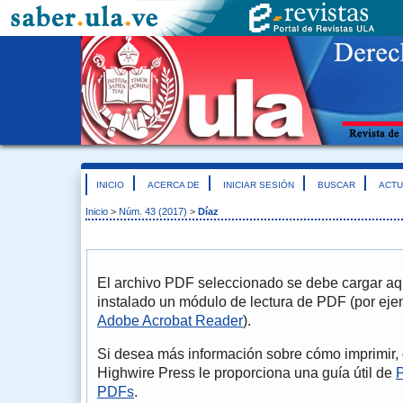
INICIO
ACERCA DE
INICIAR SESIÓN
BUSCAR
ACTU
Inicio
>
Núm. 43 (2017)
>
Díaz
El archivo PDF seleccionado se debe cargar aqu
instalado un módulo de lectura de PDF (por eje
Adobe Acrobat Reader
).
Si desea más información sobre cómo imprimir, 
Highwire Press le proporciona una guía útil de
P
PDFs
.