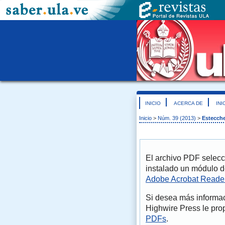
INICIO
ACERCA DE
INI
Inicio
>
Núm. 39 (2013)
>
Estecche
El archivo PDF selecc
instalado un módulo d
Adobe Acrobat Reade
Si desea más informac
Highwire Press le pro
PDFs
.