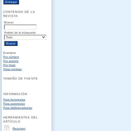
CONTENIDO DE LA
REVISTA
Buscar
Ámbito de la búsqueda
Examinar
Por número
Por autor/a
Por título
Otras revistas
TAMAÑO DE FUENTE
INFORMACIÓN
Para lectores/as
Para autores/as
Para bibliotecarios/as
HERRAMIENTAS DEL
ARTÍCULO
Resumen