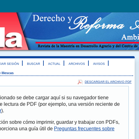
CIAR SESIÓN
BUSCAR
ACTUAL
ARCHIVOS
AVISOS
 Illescas
DESCARGAR EL ARCHIVO PDF
ionado se debe cargar aquí si su navegador tiene
e lectura de PDF (por ejemplo, una versión reciente de
r
).
ión sobre cómo imprimir, guardar y trabajar con PDFs,
porciona una guía útil de
Preguntas frecuentes sobre