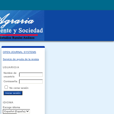
OPEN JOURNAL SYSTEMS
Servicio de ayuda de la revista
USUARIO/A
Nombre de
usuario/a
Contraseña
No cerrar sesión
IDIOMA
Escoge idioma