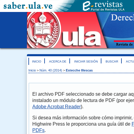
INICIO
ACERCA DE
INICIAR SESIÓN
BUSCAR
ACTU
Inicio
>
Núm. 40 (2014)
>
Estecche Illescas
El archivo PDF seleccionado se debe cargar aqu
instalado un módulo de lectura de PDF (por eje
Adobe Acrobat Reader
).
Si desea más información sobre cómo imprimir, 
Highwire Press le proporciona una guía útil de
P
PDFs
.