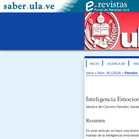
INICIO
ACERCA DE
INI
Inicio
>
Núm. 40 (2014)
>
Paredes 
Inteligencia Emocio
Maritza del Carmen Paredes Santiag
Resumen
En este artículo se hace una breve 
manejo de la inteligencia emociona