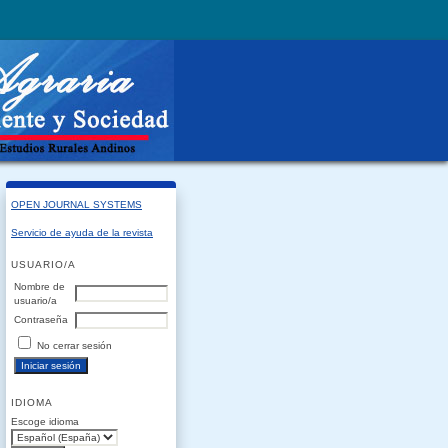
OPEN JOURNAL SYSTEMS
Servicio de ayuda de la revista
USUARIO/A
Nombre de
usuario/a
Contraseña
No cerrar sesión
IDIOMA
Escoge idioma