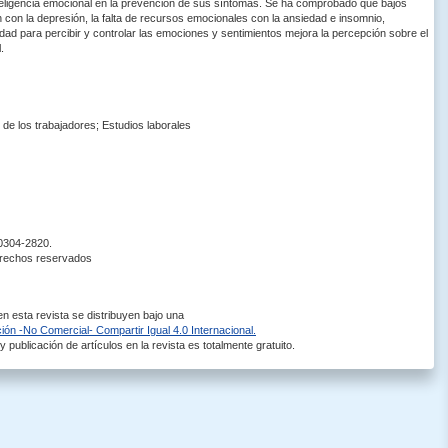
 inteligencia emocional en la prevención de sus síntomas. Se ha comprobado que bajos
 con la depresión, la falta de recursos emocionales con la ansiedad e insomnio,
d para percibir y controlar las emociones y sentimientos mejora la percepción sobre el
.
de los trabajadores; Estudios laborales
 0304-2820.
erechos reservados
 esta revista se distribuyen bajo una
ón -No Comercial- Compartir Igual 4.0 Internacional.
 publicación de artículos en la revista es totalmente gratuito.