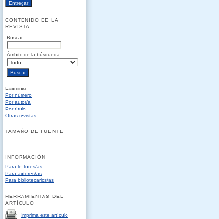
CONTENIDO DE LA
REVISTA
Buscar
Ámbito de la búsqueda
Examinar
Por número
Por autor/a
Por título
Otras revistas
TAMAÑO DE FUENTE
INFORMACIÓN
Para lectores/as
Para autores/as
Para bibliotecarios/as
HERRAMIENTAS DEL
ARTÍCULO
Imprima este artículo