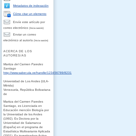
Metadatos de indexación
Cómo citar un elemento
Envíe este artículo por
correo electrónico
(Inicie sesión)
Enviar un correo
electrónico al autor/a
(Inicie sesión)
ACERCA DE LOS
AUTORES/AS
Maritza del Carmen Paredes
Santiago
http://www.saber.ula.ve/handle/123456789/8231
Universidad de Los Andes (ULA-
Mérida)
Venezuela, República Bolivariana
de
Maritza del Carmen Paredes
Santiago, es Licenciada en
Educación mención Biología por
la Universidad de los Andes
(1992). Es Doctora por la
Universidad de Salamanca
(España) en el programa de
Estadística Multivariante Aplicada
(2001). Es investigadora Activa