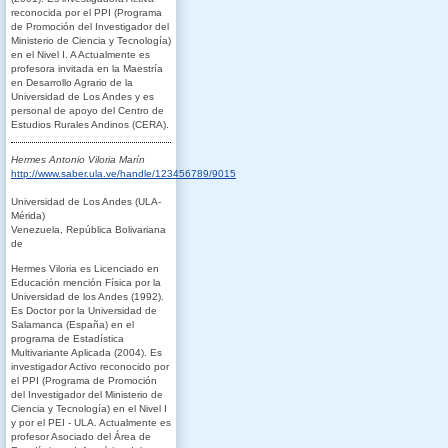
reconocida por el PPI (Programa
de Promoción del Investigador del
Ministerio de Ciencia y Tecnología)
en el Nivel I. A Actualmente es
profesora invitada en la Maestría
en Desarrollo Agrario de la
Universidad de Los Andes y es
personal de apoyo del Centro de
Estudios Rurales Andinos (CERA).
Hermes Antonio Viloria Marín
http://www.saber.ula.ve/handle/123456789/9015
Universidad de Los Andes (ULA-
Mérida)
Venezuela, República Bolivariana
de
Hermes Viloria es Licenciado en
Educación mención Física por la
Universidad de los Andes (1992).
Es Doctor por la Universidad de
Salamanca (España) en el
programa de Estadística
Multivariante Aplicada (2004). Es
investigador Activo reconocido por
el PPI (Programa de Promoción
del Investigador del Ministerio de
Ciencia y Tecnología) en el Nivel I
y por el PEI - ULA. Actualmente es
profesor Asociado del Área de