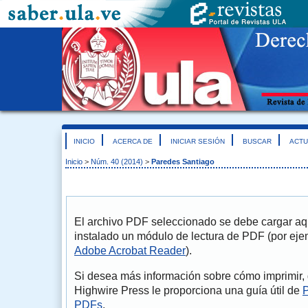
INICIO
ACERCA DE
INICIAR SESIÓN
BUSCAR
ACTU
Inicio
>
Núm. 40 (2014)
>
Paredes Santiago
El archivo PDF seleccionado se debe cargar aqu
instalado un módulo de lectura de PDF (por eje
Adobe Acrobat Reader
).
Si desea más información sobre cómo imprimir, 
Highwire Press le proporciona una guía útil de
P
PDFs
.