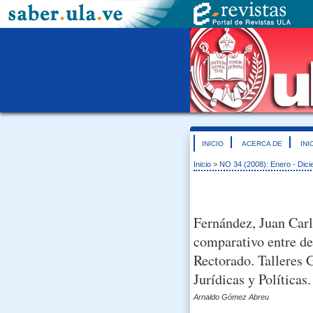
INICIO
ACERCA DE
INI
Inicio
>
NO 34 (2008): Enero - Dic
Fernández, Juan Carl
comparativo entre de
Rectorado. Talleres G
Jurídicas y Política
Arnaldo Gómez Abreu