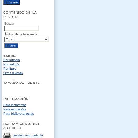
CONTENIDO DE LA
REVISTA
Buscar
Ámbito de la búsqueda
Examinar
Por número
Por autor/a
Por título
Otras revistas
TAMAÑO DE FUENTE
INFORMACIÓN
Para lectores/as
Para autores/as
Para bibliotecarios/as
HERRAMIENTAS DEL
ARTÍCULO
Imprima este artículo