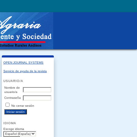
OPEN JOURNAL SYSTEMS
Servicio de ayuda de la revista
USUARIO/A
Nombre de
usuario/a
Contraseña
No cerrar sesión
IDIOMA
Escoge idioma