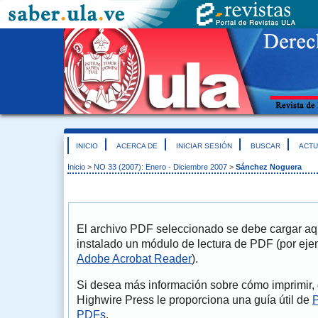
INICIO
ACERCA DE
INICIAR SESIÓN
BUSCAR
ACTU
Inicio
>
NO 33 (2007): Enero - Diciembre 2007
>
Sánchez Noguera
El archivo PDF seleccionado se debe cargar aqu
instalado un módulo de lectura de PDF (por eje
Adobe Acrobat Reader
).
Si desea más información sobre cómo imprimir, 
Highwire Press le proporciona una guía útil de
P
PDFs
.