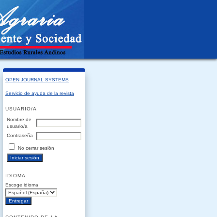
OPEN JOURNAL SYSTEMS
Servicio de ayuda de la revista
USUARIO/A
Nombre de
usuario/a
Contraseña
No cerrar sesión
IDIOMA
Escoge idioma