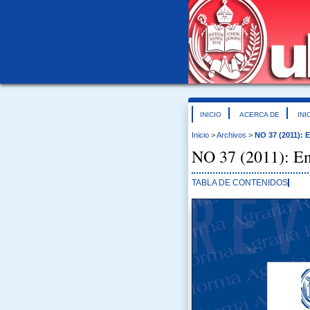
INICIO
ACERCA DE
INI
Inicio
>
Archivos
>
NO 37 (2011): 
NO 37 (2011): En
TABLA DE CONTENIDOS