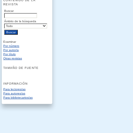
CONTENIDO DE LA
REVISTA
Buscar
Ámbito de la búsqueda
Examinar
Por número
Por autor/a
Por título
Otras revistas
TAMAÑO DE FUENTE
INFORMACIÓN
Para lectores/as
Para autores/as
Para bibliotecarios/as