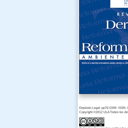
Depósito Legal: pp76-0349- ISSN:
Copyright ©2012 ULA Todos los d