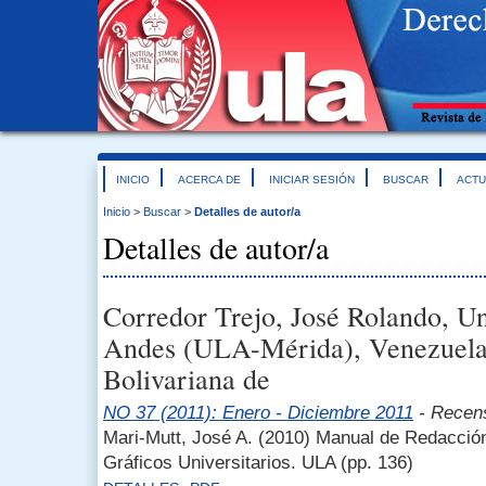
INICIO
ACERCA DE
INICIAR SESIÓN
BUSCAR
ACTU
Inicio
>
Buscar
>
Detalles de autor/a
Detalles de autor/a
Corredor Trejo, José Rolando, U
Andes (ULA-Mérida), Venezuela
Bolivariana de
NO 37 (2011): Enero - Diciembre 2011
- Recen
Mari-Mutt, José A. (2010) Manual de Redacción 
Gráficos Universitarios. ULA (pp. 136)