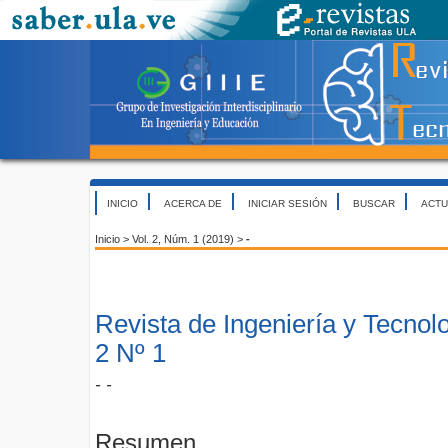
INICIO
ACERCA DE
INICIAR SESIÓN
BUSCAR
ACTU
Inicio
>
Vol. 2, Núm. 1 (2019)
>
-
Revista de Ingeniería y Tecnol
2 Nº 1
- -
Resumen