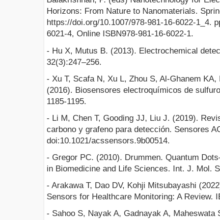
Horizons: From Nature to Nanomaterials. Sprin
https://doi.org/10.1007/978-981-16-6022-1_4. 
6021-4, Online ISBN978-981-16-6022-1.
- Hu X, Mutus B. (2013). Electrochemical detec
32(3):247–256.
- Xu T, Scafa N, Xu L, Zhou S, Al-Ghanem KA,
(2016). Biosensores electroquímicos de sulfuro
1185-1195.
- Li M, Chen T, Gooding JJ, Liu J. (2019). Rev
carbono y grafeno para detección. Sensores AC
doi:10.1021/acssensors.9b00514.
- Gregor PC. (2010). Drummen. Quantum Dots—
in Biomedicine and Life Sciences. Int. J. Mol. S
- Arakawa T, Dao DV, Kohji Mitsubayashi (202
Sensors for Healthcare Monitoring: A Review. 
- Sahoo S, Nayak A, Gadnayak A, Maheswata 