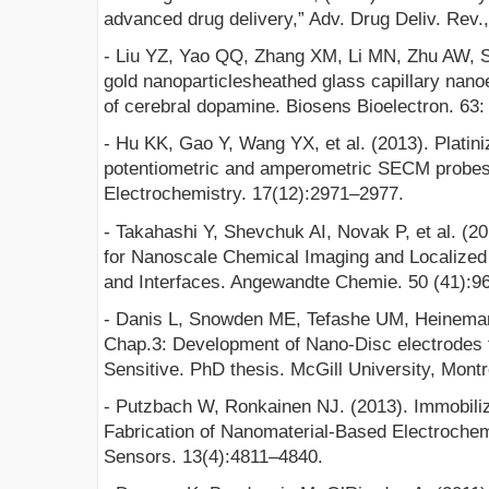
advanced drug delivery,” Adv. Drug Deliv. Rev.
- Liu YZ, Yao QQ, Zhang XM, Li MN, Zhu AW, S
gold nanoparticlesheathed glass capillary nanoe
of cerebral dopamine. Biosens Bioelectron. 63:
- Hu KK, Gao Y, Wang YX, et al. (2013). Platin
potentiometric and amperometric SECM probes. 
Electrochemistry. 17(12):2971–2977.
- Takahashi Y, Shevchuk AI, Novak P, et al. (2
for Nanoscale Chemical Imaging and Localized
and Interfaces. Angewandte Chemie. 50 (41):9
- Danis L, Snowden ME, Tefashe UM, Heineman
Chap.3: Development of Nano-Disc electrodes f
Sensitive. PhD thesis. McGill University, Montr
- Putzbach W, Ronkainen NJ. (2013). Immobiliz
Fabrication of Nanomaterial-Based Electrochem
Sensors. 13(4):4811–4840.