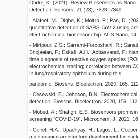
Ondrej K. (2021). Review Biosensors as Nano-
Detection. Sensors, 21 (23), 7823- 7849.
- Alafeef, M.; Dighe, K.; Moitra, P.; Pan, D. (20
quantitative detection of SARS-CoV-2 using ant
electrochemical biosensor chip. ACS Nano, 14
- Miripour, Z.S.; Sarrami-Forooshani, R.; Sanat
Shojaeian, F.; Eskafi, A.H.; Abbasvandi, F.; Nam
time diagnosis of reactive oxygen species (RO
electrochemical tracing; correlation between 
in lung/respiratory epithelium during this
pandemic. Biosens. Bioelectron. 2020, 165, 11
- Cesewski, E.; Johnson, B.N. Electrochemical
detection. Biosens. Bioelectron. 2020, 159, 112
- Mobed, A.; Shafigh, E.S. Biosensors promisi
screening “COVID-19”. Microchem. J. 2021, 16
- Gohel, H.A.; Upadhyay, H.; Lagos, L.; Cooper
maintenance architecture development for nucl