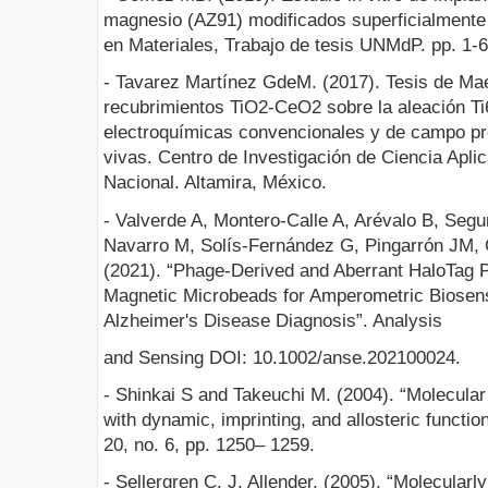
magnesio (AZ91) modificados superficialmente
en Materiales, Trabajo de tesis UNMdP. pp. 1-6
- Tavarez Martínez GdeM. (2017). Tesis de Mae
recubrimientos TiO2-CeO2 sobre la aleación T
electroquímicas convencionales y de campo pr
vivas. Centro de Investigación de Ciencia Aplica
Nacional. Altamira, México.
- Valverde A, Montero-Calle A, Arévalo B, Segu
Navarro M, Solís-Fernández G, Pingarrón JM,
(2021). “Phage-Derived and Aberrant HaloTag 
Magnetic Microbeads for Amperometric Biosens
Alzheimer's Disease Diagnosis”. Analysis
and Sensing DOI: 10.1002/anse.202100024.
- Shinkai S and Takeuchi M. (2004). “Molecular
with dynamic, imprinting, and allosteric function
20, no. 6, pp. 1250– 1259.
- Sellergren C. J. Allender, (2005). “Molecularl