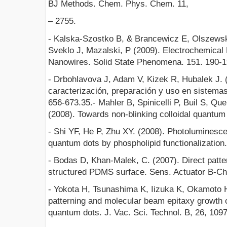
BJ Methods. Chem. Phys. Chem. 11,
– 2755.
- Kalska-Szostko B, & Brancewicz E, Olszewsk
Sveklo J, Mazalski, P (2009). Electrochemical 
Nanowires. Solid State Phenomena. 151. 190-1
- Drbohlavova J, Adam V, Kizek R, Hubalek J. 
caracterización, preparación y uso en sistemas b
656-673.35.- Mahler B, Spinicelli P, Buil S, Que
(2008). Towards non-blinking colloidal quantum 
- Shi YF, He P, Zhu XY. (2008). Photolumines
quantum dots by phospholipid functionalization.
- Bodas D, Khan-Malek, C. (2007). Direct patte
structured PDMS surface. Sens. Actuator B-Ch
- Yokota H, Tsunashima K, Iizuka K, Okamoto H
patterning and molecular beam epitaxy growth of
quantum dots. J. Vac. Sci. Technol. B, 26, 109