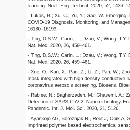
learning. Nucl. Eng. Technol. 2020, 52, 1436–1
- Lukas, H.; Xu, C.; Yu, Y.; Gao, W. Emerging 
COVID-19 Diagnosis, Monitoring, and Manage
16180–16193.
- Ting, D.S.W.; Carin, L.; Dzau, V.; Wong, T.Y.
Nat. Med. 2020, 26, 459–461.
- Ting, D.S.W.; Carin, L.; Dzau, V.; Wong, T.Y.
Nat. Med. 2020, 26, 459–461.
- Xue, Q.; Kan, X.; Pan, Z.; Li, Z.; Pan, W.; Zho
mask integrated with high density conductive na
coronavirus aerosols screening. Biosens. Bioel
- Rabiee, N.; Bagherzadeh, M.; Ghasemi, A.; Z
Detection of SARS-CoV-2: Nanotechnology-Ena
Pandemic. Int. J. Mol. Sci. 2020, 21, 5126.
- Ayankojo AG, Boroznjak R., Reut J, Öpik A, S
imprinted polymer based electrochemical sensor