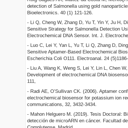
detection of Salmonella using gold nanoparticl
Bioelectronics. 40 (1) 121-126.
- Li Q, Cheng W, Zhang D, Yu T, Yin Y, Ju H, D
Sensitive Strategy for Salmonella Detection U
Electrochemical DNA Sensor. Int. J. Electroche
- Luo C, Lei Y, Yan L, Yu T, Li Q, Zhang D, Din
Sensitive Aptamer-Based Electrochemical Biose
Escherichia Coli O111. Electroanal. 24 (5)1186
- Liu A, Wang K, Weng S, Lei Y, Lin L, Chen W,
Development of electrochemical DNA biosenso
111,
- Radi AE, O’Sullivan CK. (2006). Aptamer conf
electrochemical biosensor for potassium ion re
communications, 32, 3432-3434.
- Mahon Helguero M. (2019). Tesis Doctoral: B
detección de microARN en cáncer. Facultad de
Complutense. Madrid.