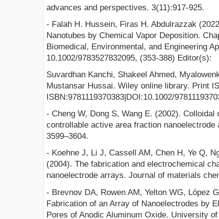
advances and perspectives. 3(11):917-925.
- Falah H. Hussein, Firas H. Abdulrazzak (202
Nanotubes by Chemical Vapor Deposition. Chap
Biomedical, Environmental, and Engineering App
10.1002/9783527832095, (353-388) Editor(s):
Suvardhan Kanchi, Shakeel Ahmed, Myalowenko
Mustansar Hussai. Wiley online library. Print
ISBN:9781119370383|DOI:10.1002/9781119370
- Cheng W, Dong S, Wang E. (2002). Colloidal 
controllable active area fraction nanoelectrode
3599–3604.
- Koehne J, Li J, Cassell AM, Chen H, Ye Q, 
(2004). The fabrication and electrochemical ch
nanoelectrode arrays. Journal of materials che
- Brevnov DA, Rowen AM, Yelton WG, López GP
Fabrication of an Array of Nanoelectrodes by El
Pores of Anodic Aluminum Oxide. University o