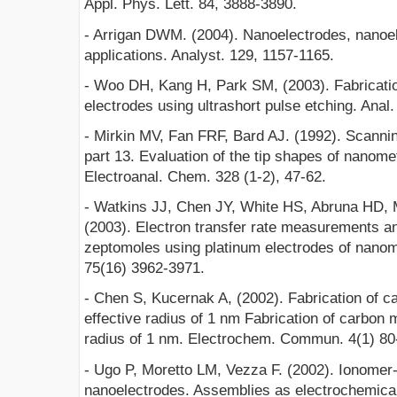
Appl. Phys. Lett. 84, 3888-3890.
- Arrigan DWM. (2004). Nanoelectrodes, nanoel
applications. Analyst. 129, 1157-1165.
- Woo DH, Kang H, Park SM, (2003). Fabricatio
electrodes using ultrashort pulse etching. Ana
- Mirkin MV, Fan FRF, Bard AJ. (1992). Scanni
part 13. Evaluation of the tip shapes of nanome
Electroanal. Chem. 328 (1-2), 47-62.
- Watkins JJ, Chen JY, White HS, Abruna HD, 
(2003). Electron transfer rate measurements an
zeptomoles using platinum electrodes of nano
75(16) 3962-3971.
- Chen S, Kucernak A, (2002). Fabrication of c
effective radius of 1 nm Fabrication of carbon 
radius of 1 nm. Electrochem. Commun. 4(1) 80
- Ugo P, Moretto LM, Vezza F. (2002). Ionomer
nanoelectrodes. Assemblies as electrochemica