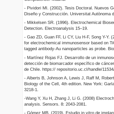
- Pividori MI. (2002). Tesis Doctoral. Nuevo
Diseño y Construcción. Universitat Autònoma d
- Mikkelsen SR. (1996). Electrochemical Bios
Detection. Electroanalysis 15–19.
- Gao ZD, Guan FF, Li CY, Liu H-F, Song Y-Y. (2
for electrochemical immunosensor based on T
tagged antibody-Au nanoparticles as probe. Bio
- Martínez Rojas FJ. Desarrollo de un inmunos
detección de biomarcador específico de cáncer.
de Chile. https:// repositorio.uc.cl/handle/11
- Alberts B, Johnson A, Lewis J, Raff M, Robert
Biology of the Cell, 4th edition. New York: Ga
3218-1.
-Wang Y, Xu H, Zhang J, Li G. (2008) Electroch
analysis. Sensors. 8: 2043-2081.
- Gómez MB. (2019). Estudio in vitro de implan