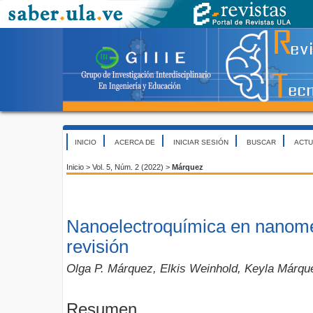
INICIO
ACERCA DE
INICIAR SESIÓN
BUSCAR
ACTU
Inicio
>
Vol. 5, Núm. 2 (2022)
>
Márquez
Nanoelectroquímica en nanome
revisión
Olga P. Márquez, Elkis Weinhold, Keyla Márqu
Resumen