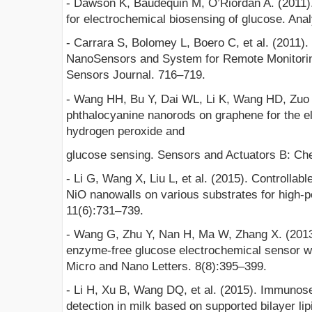
- Dawson K, Baudequin M, O’Riordan A. (2011).
for electrochemical biosensing of glucose. Ana
- Carrara S, Bolomey L, Boero C, et al. (2011).
NanoSensors and System for Remote Monitorin
Sensors Journal. 716–719.
- Wang HH, Bu Y, Dai WL, Li K, Wang HD, Zuo X
phthalocyanine nanorods on graphene for the el
hydrogen peroxide and
glucose sensing. Sensors and Actuators B: Ch
- Li G, Wang X, Liu L, et al. (2015). Controllab
NiO nanowalls on various substrates for high-
11(6):731–739.
- Wang G, Zhu Y, Nan H, Ma W, Zhang X. (201
enzyme-free glucose electrochemical sensor wit
Micro and Nano Letters. 8(8):395–399.
- Li H, Xu B, Wang DQ, et al. (2015). Immunosen
detection in milk based on supported bilayer l