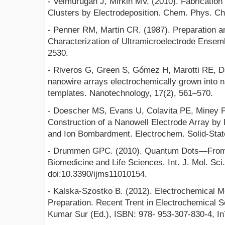
- Velmurugan J, Mirkin MV. (2010). Fabrication
Clusters by Electrodeposition. Chem. Phys. C
- Penner RM, Martin CR. (1987). Preparation a
Characterization of Ultramicroelectrode Ensem
2530.
- Riveros G, Green S, Gómez H, Marotti RE, Da
nanowire arrays electrochemically grown into 
templates. Nanotechnology, 17(2), 561–570.
- Doescher MS, Evans U, Colavita PE, Miney P
Construction of a Nanowell Electrode Array by 
and Ion Bombardment. Electrochem. Solid-State
- Drummen GPC. (2010). Quantum Dots—From S
Biomedicine and Life Sciences. Int. J. Mol. Sci.
doi:10.3390/ijms11010154.
- Kalska-Szostko B. (2012). Electrochemical M
Preparation. Recent Trent in Electrochemical S
Kumar Sur (Ed.), ISBN: 978- 953-307-830-4, In