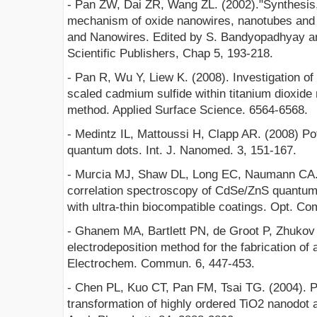
- Pan ZW, Dai ZR, Wang ZL. (2002)."Synthesis,
mechanism of oxide nanowires, nanotubes and
and Nanowires. Edited by S. Bandyopadhyay a
Scientific Publishers, Chap 5, 193-218.
- Pan R, Wu Y, Liew K. (2008). Investigation o
scaled cadmium sulfide within titanium dioxide 
method. Applied Surface Science. 6564-6568.
- Medintz IL, Mattoussi H, Clapp AR. (2008) Pote
quantum dots. Int. J. Nanomed. 3, 151-167.
- Murcia MJ, Shaw DL, Long EC, Naumann CA.
correlation spectroscopy of CdSe/ZnS quantum 
with ultra-thin biocompatible coatings. Opt. C
- Ghanem MA, Bartlett PN, de Groot P, Zhukov 
electrodeposition method for the fabrication of
Electrochem. Commun. 6, 447-453.
- Chen PL, Kuo CT, Pan FM, Tsai TG. (2004). 
transformation of highly ordered TiO2 nanodot 