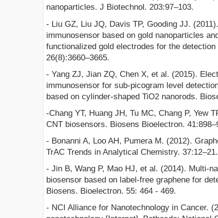
nanoparticles. J Biotechnol. 203:97–103.
- Liu GZ, Liu JQ, Davis TP, Gooding JJ. (2011
immunosensor based on gold nanoparticles and 
functionalized gold electrodes for the detection
26(8):3660–3665.
- Yang ZJ, Jian ZQ, Chen X, et al. (2015). El
immunosensor for sub-picogram level detection
based on cylinder-shaped TiO2 nanorods. Bios
-Chang YT, Huang JH, Tu MC, Chang P, Yew TR.
CNT biosensors. Biosens Bioelectron. 41:898–
- Bonanni A, Loo AH, Pumera M. (2012). Graphe
TrAC Trends in Analytical Chemistry. 37:12–21.
- Jin B, Wang P, Mao HJ, et al. (2014). Multi-n
biosensor based on label-free graphene for det
Biosens. Bioelectron. 55: 464 - 469.
- NCI Alliance for Nanotechnology in Cancer. (