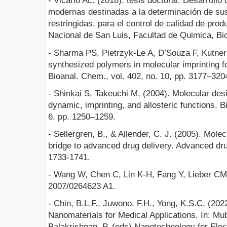
- Vicario AL. (2018). tesis doctoral. Desarrollo
modernas destinadas a la determinación de sus
restringidas, para el control de calidad de pro
Nacional de San Luis, Facultad de Quimica, Bi
- Sharma PS, Pietrzyk-Le A, D’Souza F, Kutner
synthesized polymers in molecular imprinting f
Bioanal. Chem., vol. 402, no. 10, pp. 3177–320
- Shinkai S, Takeuchi M, (2004). Molecular desi
dynamic, imprinting, and allosteric functions. B
6, pp. 1250–1259.
- Sellergren, B., & Allender, C. J. (2005). Mole
bridge to advanced drug delivery. Advanced dru
1733-1741.
- Wang W, Chen C, Lin K-H, Fang Y, Lieber CM
2007/0264623 A1.
- Chin, B.L.F., Juwono, F.H., Yong, K.S.C. (20
Nanomaterials for Medical Applications. In: Mu
Balakrishnan, P. (eds) Nanotechnology for Elect