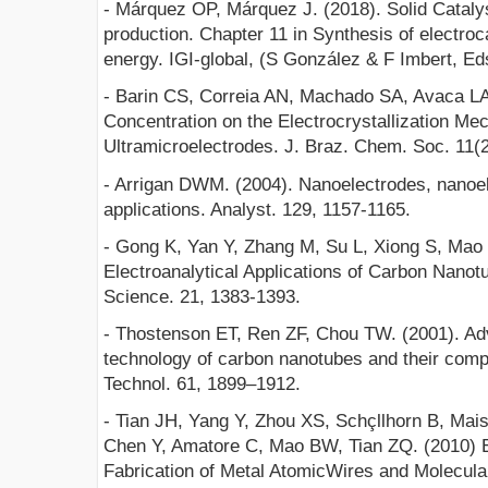
- Márquez OP, Márquez J. (2018). Solid Catal
production. Chapter 11 in Synthesis of electroc
energy. IGI-global, (S González & F Imbert, Ed
- Barin CS, Correia AN, Machado SA, Avaca LA.
Concentration on the Electrocrystallization M
Ultramicroelectrodes. J. Braz. Chem. Soc. 11(2
- Arrigan DWM. (2004). Nanoelectrodes, nanoel
applications. Analyst. 129, 1157-1165.
- Gong K, Yan Y, Zhang M, Su L, Xiong S, Mao 
Electroanalytical Applications of Carbon Nanot
Science. 21, 1383-1393.
- Thostenson ET, Ren ZF, Chou TW. (2001). Ad
technology of carbon nanotubes and their comp
Technol. 61, 1899–1912.
- Tian JH, Yang Y, Zhou XS, Schçllhorn B, Ma
Chen Y, Amatore C, Mao BW, Tian ZQ. (2010) E
Fabrication of Metal AtomicWires and Molecu