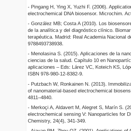
- Pingang H, Ying X, Yuzhi F. (2006). Applicati
electrochemical DNA biosensor. Microchim. Act
- González MB; Costa A (2010). Los biosensor
de la analítica y del diagnóstico clínico. Bioma
terapéutica. Madrid: Real Academia Nacional d
9788493738938.
- Menolasina S. (2015). Aplicaciones de la nan
ciencias de la salud. Capítulo 10 en Nanopartí
aplicaciones – Eds: Lárez VC, Koteich KS, L
ISBN 978-980-12-8382-9.
- Putzbach W, Ronkainen N. (2013). Immobilizat
of nanomaterial-based electrochemical biosens
4811–4840.
- Merkoçi A, Aldavert M, Alegret S, Marín S. (2
electrochemical sensing V: Nanoparticles for DN
Chemistry, 24(4), 341-349.
- Ajayan PM, Zhou OZ. (2001). Applications o