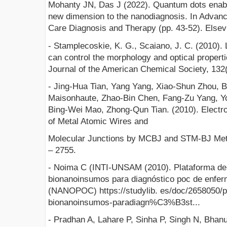
Mohanty JN, Das J (2022). Quantum dots enable
new dimension to the nanodiagnosis. In Advanc
Care Diagnosis and Therapy (pp. 43-52). Elsev
- Stamplecoskie, K. G., Scaiano, J. C. (2010). L
can control the morphology and optical propertie
Journal of the American Chemical Society, 132
- Jing-Hua Tian, Yang Yang, Xiao-Shun Zhou, 
Maisonhaute, Zhao-Bin Chen, Fang-Zu Yang, Yo
Bing-Wei Mao, Zhong-Qun Tian. (2010). Electro
of Metal Atomic Wires and
Molecular Junctions by MCBJ and STM-BJ Me
– 2755.
- Noima C (INTI-UNSAM (2010). Plataforma de
bionanoinsumos para diagnóstico poc de enfer
(NANOPOC) https://studylib. es/doc/2658050/
bionanoinsumos-paradiagn%C3%B3st...
- Pradhan A, Lahare P, Sinha P, Singh N, Bhan