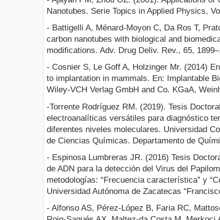
Nanotubes. Serie Topics in Applied Physics, Vo
- Battigelli A, Ménard-Moyon C, Da Ros T, Pra
carbon nanotubes with biological and biomedica
modifications. Adv. Drug Deliv. Rev., 65, 1899
- Cosnier S, Le Goff A, Holzinger Mr. (2014) En
to implantation in mammals. En: Implantable Bi
Wiley-VCH Verlag GmbH and Co. KGaA, Weinh
-Torrente Rodríguez RM. (2019). Tesis Doctora
electroanalíticas versátiles para diagnóstico t
diferentes niveles moleculares. Universidad C
de Ciencias Químicas. Departamento de Químic
- Espinosa Lumbreras JR. (2016) Tesis Doctora
de ADN para la detección del Virus del Papil
metodologías: “Frecuencia característica” y “Co
Universidad Autónoma de Zacatecas “Francisco
- Alfonso AS, Pérez-López B, Faria RC, Matto
Roig-Sagués AX, Maltez-da Costa M, Merkoçi A