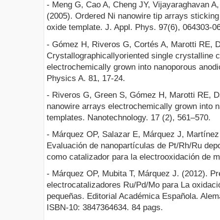
- Meng G, Cao A, Cheng JY, Vijayaraghavan A
(2005). Ordered Ni nanowire tip arrays stickin
oxide template. J. Appl. Phys. 97(6), 064303-0
- Gómez H, Riveros G, Cortés A, Marotti RE, D
Crystallographicallyoriented single crystalline
electrochemically grown into nanoporous anodi
Physics A. 81, 17-24.
- Riveros G, Green S, Gómez H, Marotti RE, Da
nanowire arrays electrochemically grown into 
templates. Nanotechnology. 17 (2), 561–570.
- Márquez OP, Salazar E, Márquez J, Martínez 
Evaluación de nanopartículas de Pt/Rh/Ru depo
como catalizador para la electrooxidación de m
- Márquez OP, Mubita T, Márquez J. (2012). Pr
electrocatalizadores Ru/Pd/Mo para La oxidaci
pequeñas. Editorial Académica Española. Alem
ISBN-10: 3847364634. 84 pags.