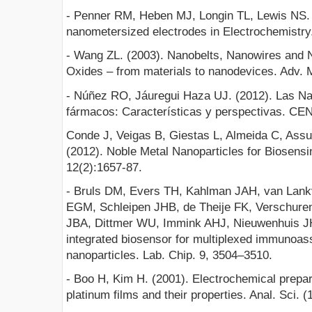
- Penner RM, Heben MJ, Longin TL, Lewis NS. (
nanometersized electrodes in Electrochemistry
- Wang ZL. (2003). Nanobelts, Nanowires and 
Oxides – from materials to nanodevices. Adv. M
- Núñez RO, Jáuregui Haza UJ. (2012). Las Na
fármacos: Características y perspectivas. CEN
Conde J, Veigas B, Giestas L, Almeida C, Ass
(2012). Noble Metal Nanoparticles for Biosensi
12(2):1657-87.
- Bruls DM, Evers TH, Kahlman JAH, van Lan
EGM, Schleipen JHB, de Theije FK, Verschuren
JBA, Dittmer WU, Immink AHJ, Nieuwenhuis JH
integrated biosensor for multiplexed immunoa
nanoparticles. Lab. Chip. 9, 3504–3510.
- Boo H, Kim H. (2001). Electrochemical prepar
platinum films and their properties. Anal. Sci. 