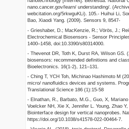
nanotechnology [Internet]. Bethesda: National C
nano.cancer.gov/learn/ understanding/. (Archi
webcitation.org/5rkwguKLi). 105.- Huihui Li, So
Bao, Xiaodi Yang. (2009). Sensors 9, 8547-
- Grieshaber, D.; MacKenzie, R.; Vörös, J.; Rei
Electrochemical Biosensors - Sensor Principles
1400–1458, doi:10.3390/s80314000.
- Thevenot DR, Toth K, Durst RA, Wilson GS. (
biosensors: recommended definitions and class
Bioelectronics. 16(1-2), 121–131.
- Ching T, YCH Toh, Michinao Hashimoto M (202
micro/ nanofluidics devices and systems. Prog
Translational Science 186 (1):15-58
- Elnathan, R., Barbato, M.G., Guo, X, Mariano
Voelcker NH, Xie X, Jennifer L. Young, Zhao Y,
Biointerface design for vertical nanoprobes. Na
https://doi.org/10.1038/s41578-022-00464-7.