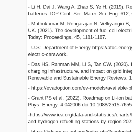
- Li H, Dai J, Wang A, Zhao S, Ye H. (2019). R
batteries. IOP Conf. Ser. Mater. Sci. Eng. 612,
- Muthukumar M, Rengarajan N, Velliyangiri B
UK. (2021). The development of fuel cell electr
Today: Proceedings, 45, 1181-1187.
- U.S: Department of Energy https://afdc.energ
electric-carswork.
- Das HS, Rahman MM, Li S, Tan CW. (2020). E
charging infrastructure, and impact on grid inte
Renewable and Sustainable Energy Reviews, 1
- https://evadoption.com/ev-models/available-p
- Grant PS et al. (2022). Roadmap on Li-ion ba
Phys. Energy. 4 042006 doi 10.1088/2515-7655
-https://www.iea.org/data-and-statistics/charts/f
and-hydrogen-refuelling-stations-by-region-202
- https://hdsam.es.anl.gov/index.php?content