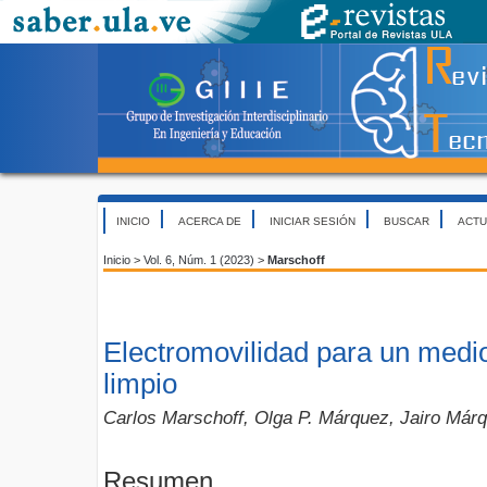
INICIO
ACERCA DE
INICIAR SESIÓN
BUSCAR
ACTU
Inicio
>
Vol. 6, Núm. 1 (2023)
>
Marschoff
Electromovilidad para un med
limpio
Carlos Marschoff, Olga P. Márquez, Jairo Márq
Resumen