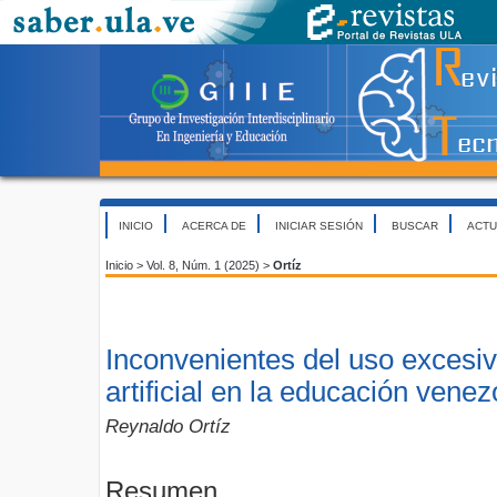
INICIO
ACERCA DE
INICIAR SESIÓN
BUSCAR
ACTU
Inicio
>
Vol. 8, Núm. 1 (2025)
>
Ortíz
Inconvenientes del uso excesivo
artificial en la educación vene
Reynaldo Ortíz
Resumen