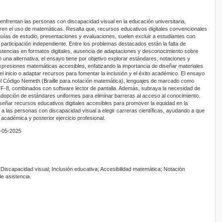
enfrentan las personas con discapacidad visual en la educación universitaria,
ren el uso de matemáticas. Resalta que, recursos educativos digitales convencionales
 guías de estudio, presentaciones y evaluaciones, suelen excluir a estudiantes con
u participación independiente. Entre los problemas destacados están la falta de
stencias en formatos digitales, ausencia de adaptaciones y desconocimiento sobre
una alternativa, el ensayo tiene por objetivo explorar estándares, notaciones y
presiones matemáticas accesibles, enfatizando la importancia de diseñar materiales
l inicio o adaptar recursos para fomentar la inclusión y el éxito académico. El ensayo
l Código Nemeth (Braille para notación matemática), lenguajes de marcado como
F-8, combinados con software lector de pantalla. Además, subraya la necesidad de
 adopción de estándares uniformes para eliminar barreras al acceso al conocimiento.
eñar recursos educativos digitales accesibles para promover la equidad en la
r a las personas con discapacidad visual a elegir carreras científicas, ayudando a que
académica y posterior ejercicio profesional.
0-05-2025
Discapacidad visual; Inclusión educativa; Accesibilidad matemática; Notación
e asistencia.