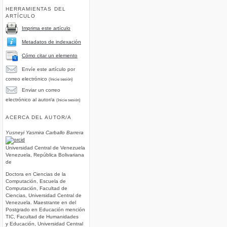
HERRAMIENTAS DEL
ARTÍCULO
Imprima este artículo
Metadatos de indexación
Cómo citar un elemento
Envíe este artículo por
correo electrónico
(Inicie sesión)
Enviar un correo
electrónico al autor/a
(Inicie sesión)
ACERCA DEL AUTOR/A
Yusneyi Yasmira Carballo Barrera
Universidad Central de Venezuela
Venezuela, República Bolivariana
de
Doctora en Ciencias de la
Computación, Escuela de
Computación, Facultad de
Ciencias, Universidad Central de
Venezuela. Maestrante en del
Postgrado en Educación mención
TIC, Facultad de Humanidades
y Educación, Universidad Central