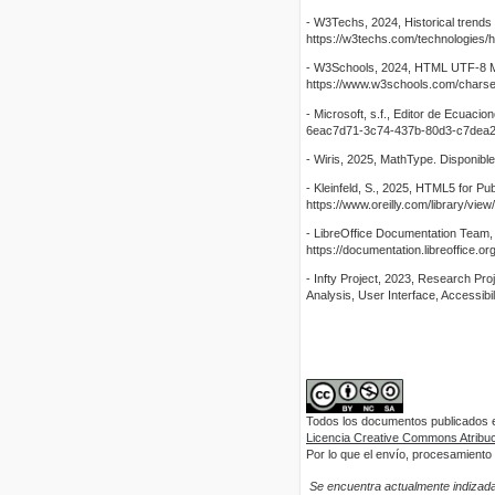
- W3Techs, 2024, Historical trends 
https://w3techs.com/technologies/
- W3Schools, 2024, HTML UTF-8 Ma
https://www.w3schools.com/charse
- Microsoft, s.f., Editor de Ecuaci
6eac7d71-3c74-437b-80d3-c7dea2
- Wiris, 2025, MathType. Disponibl
- Kleinfeld, S., 2025, HTML5 for Pub
https://www.oreilly.com/library/vi
- LibreOffice Documentation Team, 
https://documentation.libreoffic
- Infty Project, 2023, Research Pr
Analysis, User Interface, Accessibil
Todos los documentos publicados en
Licencia Creative Commons Atribuci
Por lo que el envío, procesamiento y
Se encuentra actualmente indizada