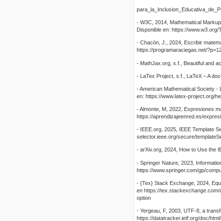
para_la_Inclusion_Educativa_de_P
- W3C, 2014, Mathematical Markup
Disponible en: https://www.w3.org
- Chacón, J., 2024, Escribir matem
https://programaraciegas.net/?p=1
- MathJax.org, s.f., Beautiful and a
- LaTex Project, s.f., LaTeX – A do
- American Mathematical Society - 
en: https://www.latex-project.org/
- Almonte, M, 2022, Expresiones ma
https://aprendizajeenred.es/expres
- IEEE.org, 2025, IEEE Template Sel
selector.ieee.org/secure/templateS
- arXiv.org, 2024, How to Use the 
- Springer Nature, 2023, Informati
https://www.springer.com/gp/compu
- {Tex} Stack Exchange, 2024, Equa
en https://tex.stackexchange.com/q
option
- Yergeau, F, 2003, UTF-8, a transf
https://datatracker.ietf.org/doc/htm