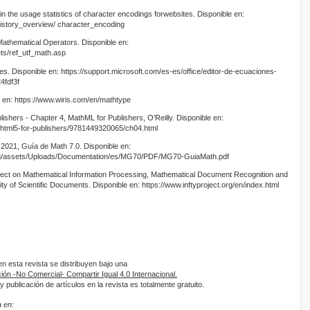
in the usage statistics of character encodings forwebsites. Disponible en:
history_overview/ character_encoding
thematical Operators. Disponible en:
ts/ref_utf_math.asp
ones. Disponible en: https://support.microsoft.com/es-es/office/editor-de-ecuaciones-
4fdf3f
e en: https://www.wiris.com/en/mathtype
lishers - Chapter 4, MathML for Publishers, O’Reilly. Disponible en:
ew/html5-for-publishers/9781449320065/ch04.html
2021, Guía de Math 7.0. Disponible en:
e.org/assets/Uploads/Documentation/es/MG70/PDF/MG70-GuiaMath.pdf
oject on Mathematical Information Processing, Mathematical Document Recognition and
ity of Scientific Documents. Disponible en: https://www.inftyproject.org/en/index.html
 esta revista se distribuyen bajo una
ón -No Comercial- Compartir Igual 4.0 Internacional.
 publicación de artículos en la revista es totalmente gratuito.
 en: