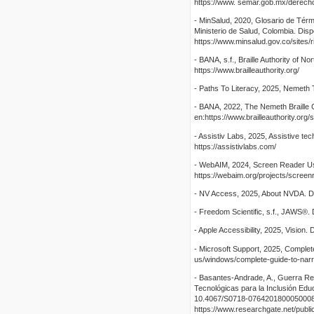
https://www. semar.gob.mx/derech
- MinSalud, 2020, Glosario de Tér
Ministerio de Salud, Colombia. Disp
https://www.minsalud.gov.co/sites/r
- BANA, s.f., Braille Authority of N
https://www.brailleauthority.org/
- Paths To Literacy, 2025, Nemeth T
- BANA, 2022, The Nemeth Braille 
en:https://www.brailleauthority.org
- Assistiv Labs, 2025, Assistive t
https://assistivlabs.com/
- WebAIM, 2024, Screen Reader Use
https://webaim.org/projects/scree
- NV Access, 2025, About NVDA. Di
- Freedom Scientific, s.f., JAWS®.
- Apple Accessibility, 2025, Vision.
- Microsoft Support, 2025, Complete
us/windows/complete-guide-to-nar
- Basantes-Andrade, A., Guerra Rey
Tecnológicas para la Inclusión Educ
10.4067/S0718-07642018000500081
https://www.researchgate.net/pub