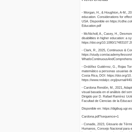
- Morgan, H., & Houghton, A-M., 201
education. Considerations for effec
USA. Disponible en https://cdhe.co
Education.pdf
- McNicholl, A., Casey, H., Desmond
disabilities in higher education: a 
https://doi.org/10.1080/17483107.
- Clark, R., 2025, Continuous & Co
https://study.com/academy/lesson/
WhatIsContinuousAndComprehens
- Ordóñez Gutiérrez, G., Rojas Tor
matemático a personas usuarias del
Costa Rica, DOI: https://doi.org/1
https://www.redalyc.org/journal/4
- Cardona Rendón, M., 2021, Adapt
visual basada en el análisis del se
Dirigido por D. Rafael Ramírez Uc
Facultad de Ciencias de la Educac
Disponible en: https://digibug.ugr
Cardona.pdf?sequence=1
- Conadis, 2023, Glosario de Térm
Humanos, Consejo Nacional para el 