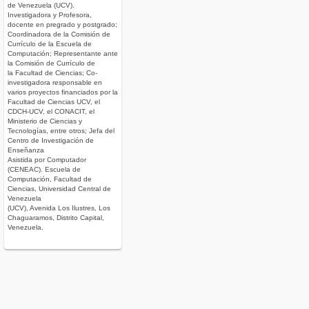
de Venezuela (UCV).
Investigadora y Profesora,
docente en pregrado y postgrado;
Coordinadora de la Comisión de
Currículo de la Escuela de
Computación; Representante ante
la Comisión de Currículo de
la Facultad de Ciencias; Co-
investigadora responsable en
varios proyectos financiados por la
Facultad de Ciencias UCV, el
CDCH-UCV, el CONACIT, el
Ministerio de Ciencias y
Tecnologías, entre otros; Jefa del
Centro de Investigación de
Enseñanza
Asistida por Computador
(CENEAC). Escuela de
Computación, Facultad de
Ciencias, Universidad Central de
Venezuela
(UCV), Avenida Los Ilustres, Los
Chaguaramos, Distrito Capital,
Venezuela.