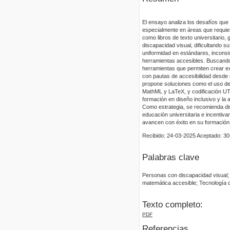
El ensayo analiza los desafíos que 
especialmente en áreas que requie
como libros de texto universitario,
discapacidad visual, dificultando s
uniformidad en estándares, inconsi
herramientas accesibles. Buscando 
herramientas que permiten crear ex
con pautas de accesibilidad desde e
propone soluciones como el uso de
MathML y LaTeX, y codificación UT
formación en diseño inclusivo y la
Como estrategia, se recomienda dis
educación universitaria e incentiva
avancen con éxito en su formación 
Recibido: 24-03-2025 Aceptado: 3
Palabras clave
Personas con discapacidad visual; 
matemática accesible; Tecnología d
Texto completo:
PDF
Referencias