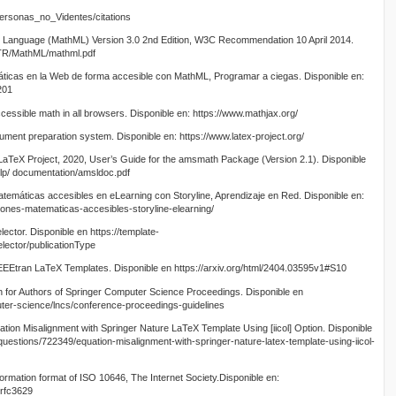
ersonas_no_Videntes/citations
 Language (MathML) Version 3.0 2nd Edition, W3C Recommendation 10 April 2014.
/TR/MathML/mathml.pdf
áticas en la Web de forma accesible con MathML, Programar a ciegas. Disponible en:
201
ccessible math in all browsers. Disponible en: https://www.mathjax.org/
cument preparation system. Disponible en: https://www.latex-project.org/
LaTeX Project, 2020, User’s Guide for the amsmath Package (Version 2.1). Disponible
help/ documentation/amsldoc.pdf
temáticas accesibles en eLearning con Storyline, Aprendizaje en Red. Disponible en:
iones-matematicas-accesibles-storyline-elearning/
ector. Disponible en https://template-
elector/publicationType
IEEEtran LaTeX Templates. Disponible en https://arxiv.org/html/2404.03595v1#S10
on for Authors of Springer Computer Science Proceedings. Disponible en
ter-science/lncs/conference-proceedings-guidelines
tion Misalignment with Springer Nature LaTeX Template Using [iicol] Option. Disponible
uestions/722349/equation-misalignment-with-springer-nature-latex-template-using-iicol-
ormation format of ISO 10646, The Internet Society.Disponible en:
l/rfc3629