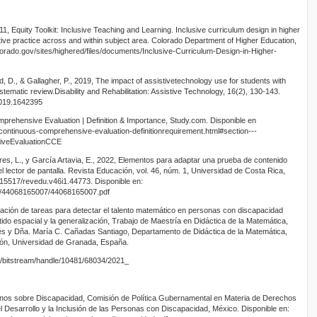
1, Equity Toolkit: Inclusive Teaching and Learning. Inclusive curriculum design in higher
tive practice across and within subject area. Colorado Department of Higher Education,
lorado.gov/sites/highered/files/documents/Inclusive-Curriculum-Design-in-Higher-
, D., & Gallagher, P., 2019, The impact of assistivetechnology use for students with
systematic review.Disability and Rehabilitation: Assistive Technology, 16(2), 130-143.
2019.1642395
mprehensive Evaluation | Definition & Importance, Study.com. Disponible en
continuous-comprehensive-evaluation-definitionrequirement.html#section---
iveEvaluationCCE
res, L., y García Artavia, E., 2022, Elementos para adaptar una prueba de contenido
 lector de pantalla. Revista Educación, vol. 46, núm. 1, Universidad de Costa Rica,
0.15517/revedu.v46i1.44773. Disponible en:
40/44068165007/44068165007.pdf
ación de tareas para detectar el talento matemático en personas con discapacidad
ntido espacial y la generalización, Trabajo de Maestría en Didáctica de la Matemática,
lés y Dña. María C. Cañadas Santiago, Departamento de Didáctica de la Matemática,
ión, Universidad de Granada, España.
.es/bitstream/handle/10481/68034/2021_
inos sobre Discapacidad, Comisión de Política Gubernamental en Materia de Derechos
Desarrollo y la Inclusión de las Personas con Discapacidad, México. Disponible en: