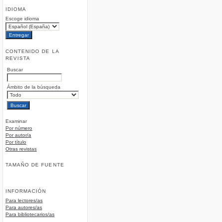
IDIOMA
Escoge idioma
CONTENIDO DE LA
REVISTA
Buscar
Ámbito de la búsqueda
Examinar
Por número
Por autor/a
Por título
Otras revistas
TAMAÑO DE FUENTE
INFORMACIÓN
Para lectores/as
Para autores/as
Para bibliotecarios/as