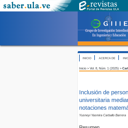
INICIO
ACERCA DE
INI
Inicio
>
Vol. 8, Núm. 1 (2025)
>
Car
Inclusión de perso
universitaria medi
notaciones matemá
Yusneyi Yasmira Carballo Barrera
Resumen