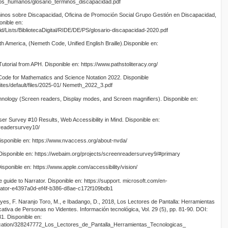
os_humanos/glosario_terminos_discapacidad.pdf
minos sobre Discapacidad, Oficina de Promoción Social Grupo Gestión en Discapacidad,
onible en:
id/Lists/BibliotecaDigital/RIDE/DE/PS/glosario-discapacidad-2020.pdf
orth America, (Nemeth Code, Unified English Braille).Disponible en:
utorial from APH. Disponible en: https://www.pathstoliteracy.org/
Code for Mathematics and Science Notation 2022. Disponible
/sites/default/files/2025-01/ Nemeth_2022_3.pdf
echnology (Screen readers, Display modes, and Screen magnifiers). Disponible en:
r Survey #10 Results, Web Accessibility in Mind. Disponible en:
nreadersurvey10/
sponible en: https://www.nvaccess.org/about-nvda/
 Disponible en: https://webaim.org/projects/screenreadersurvey9/#primary
 Disponible en: https://www.apple.com/accessibility/vision/
 guide to Narrator. Disponible en: https://support. microsoft.com/en-
rator-e4397a0d-ef4f-b386-d8ae-c172f109bdb1
es, F. Naranjo Toro, M., e Ibadango, D., 2018, Los Lectores de Pantalla: Herramientas
ativa de Personas no Videntes. Información tecnológica, Vol. 29 (5), pp. 81-90. DOI:
. Disponible en:
lication/328247772_Los_Lectores_de_Pantalla_Herramientas_Tecnologicas_