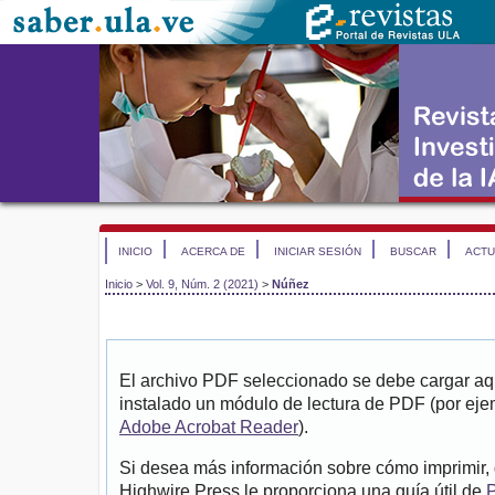
INICIO
ACERCA DE
INICIAR SESIÓN
BUSCAR
ACTU
Inicio
>
Vol. 9, Núm. 2 (2021)
>
Núñez
El archivo PDF seleccionado se debe cargar aqu
instalado un módulo de lectura de PDF (por eje
Adobe Acrobat Reader
).
Si desea más información sobre cómo imprimir, 
Highwire Press le proporciona una guía útil de
P