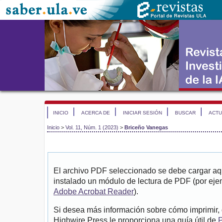
INICIO
ACERCA DE
INICIAR SESIÓN
BUSCAR
ACTU
Inicio
>
Vol. 11, Núm. 1 (2023)
>
Briceño Vanegas
El archivo PDF seleccionado se debe cargar aqu
instalado un módulo de lectura de PDF (por eje
Adobe Acrobat Reader
).
Si desea más información sobre cómo imprimir, 
Highwire Press le proporciona una guía útil de
P