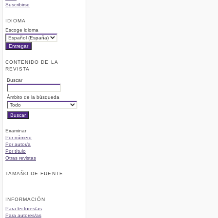
Suscribirse
IDIOMA
Escoge idioma
CONTENIDO DE LA
REVISTA
Buscar
Ámbito de la búsqueda
Examinar
Por número
Por autor/a
Por título
Otras revistas
TAMAÑO DE FUENTE
INFORMACIÓN
Para lectores/as
Para autores/as