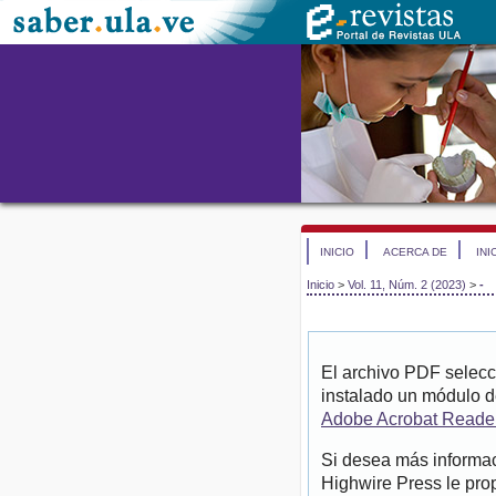
INICIO
ACERCA DE
INI
Inicio
>
Vol. 11, Núm. 2 (2023)
>
-
El archivo PDF selecc
instalado un módulo d
Adobe Acrobat Reade
Si desea más informac
Highwire Press le pro