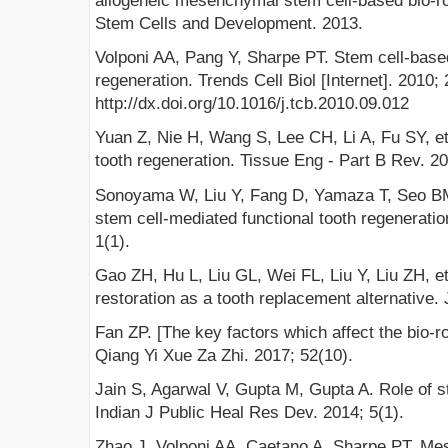
allogeneic mesenchymal stem cell-based bio-roo
Stem Cells and Development. 2013.
Volponi AA, Pang Y, Sharpe PT. Stem cell-based
regeneration. Trends Cell Biol [Internet]. 2010;
http://dx.doi.org/10.1016/j.tcb.2010.09.012
Yuan Z, Nie H, Wang S, Lee CH, Li A, Fu SY, et 
tooth regeneration. Tissue Eng - Part B Rev. 20
Sonoyama W, Liu Y, Fang D, Yamaza T, Seo BM
stem cell-mediated functional tooth regenerati
1(1).
Gao ZH, Hu L, Liu GL, Wei FL, Liu Y, Liu ZH, et
restoration as a tooth replacement alternative.
Fan ZP. [The key factors which affect the bio-
Qiang Yi Xue Za Zhi. 2017; 52(10).
Jain S, Agarwal V, Gupta M, Gupta A. Role of st
Indian J Public Heal Res Dev. 2014; 5(1).
Zhao J, Volponi AA, Caetano A, Sharpe PT. Mes