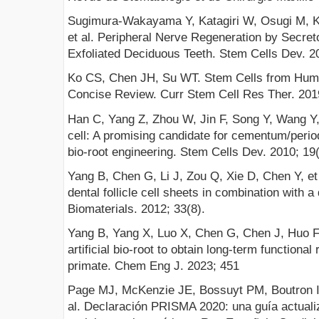
Sugimura-Wakayama Y, Katagiri W, Osugi M, K
et al. Peripheral Nerve Regeneration by Secr
Exfoliated Deciduous Teeth. Stem Cells Dev. 2
Ko CS, Chen JH, Su WT. Stem Cells from Huma
Concise Review. Curr Stem Cell Res Ther. 2019
Han C, Yang Z, Zhou W, Jin F, Song Y, Wang Y, e
cell: A promising candidate for cementum/perio
bio-root engineering. Stem Cells Dev. 2010; 19(
Yang B, Chen G, Li J, Zou Q, Xie D, Chen Y, et 
dental follicle cell sheets in combination with a
Biomaterials. 2012; 33(8).
Yang B, Yang X, Luo X, Chen G, Chen J, Huo 
artificial bio-root to obtain long-term functiona
primate. Chem Eng J. 2023; 451
Page MJ, McKenzie JE, Bossuyt PM, Boutron I
al. Declaración PRISMA 2020: una guía actuali