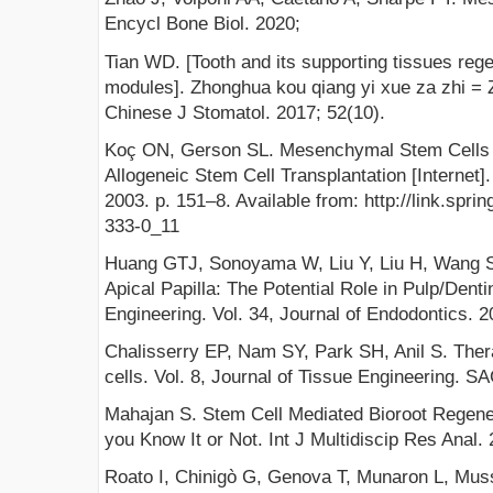
Encycl Bone Biol. 2020;
Tian WD. [Tooth and its supporting tissues rege
modules]. Zhonghua kou qiang yi xue za zhi =
Chinese J Stomatol. 2017; 52(10).
Koç ON, Gerson SL. Mesenchymal Stem Cells in
Allogeneic Stem Cell Transplantation [Internet
2003. p. 151–8. Available from: http://link.spr
333-0_11
Huang GTJ, Sonoyama W, Liu Y, Liu H, Wang S,
Apical Papilla: The Potential Role in Pulp/Den
Engineering. Vol. 34, Journal of Endodontics. 2
Chalisserry EP, Nam SY, Park SH, Anil S. Thera
cells. Vol. 8, Journal of Tissue Engineering. S
Mahajan S. Stem Cell Mediated Bioroot Regener
you Know It or Not. Int J Multidiscip Res Anal.
Roato I, Chinigò G, Genova T, Munaron L, Muss