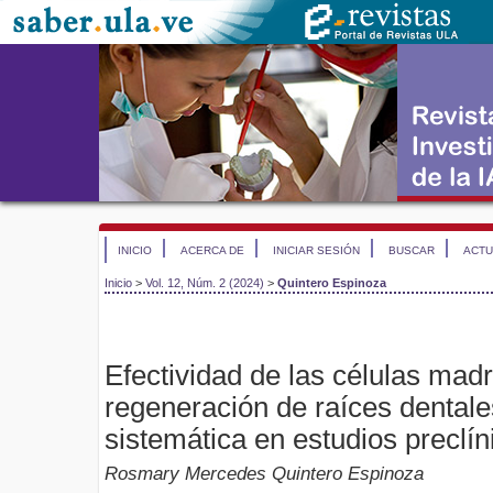
INICIO
ACERCA DE
INICIAR SESIÓN
BUSCAR
ACTU
Inicio
>
Vol. 12, Núm. 2 (2024)
>
Quintero Espinoza
Efectividad de las células madr
regeneración de raíces dentale
sistemática en estudios preclín
Rosmary Mercedes Quintero Espinoza