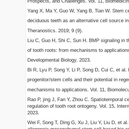
Prospects, and Challenges. Vol. 11, Biomedicin
Yang X, Ma Y, Guo W, Yang B, Tian W. Stem ce
deciduous teeth as an alternative cell source in
Theranostics. 2019; 9 (9).
Liu C, Guo H, Shi C, Sun H. BMP signaling in 
of tooth roots: from mechanisms to applications.
Developmental Biology. 2023.
Bi R, Lyu P, Song Y, Li P, Song D, Cui C, et al. F
progenitor/stem cells and their potential in re
mechanisms to applications. Vol. 11, Biomolecu
Rao P, jing J, Fan Y, Zhou C. Spatiotemporal c
regulation of tooth root ontogeny. Vol. 15, Inter
2023.
Wei F, Song T, Ding G, Xu J, Liu Y, Liu D, et al.