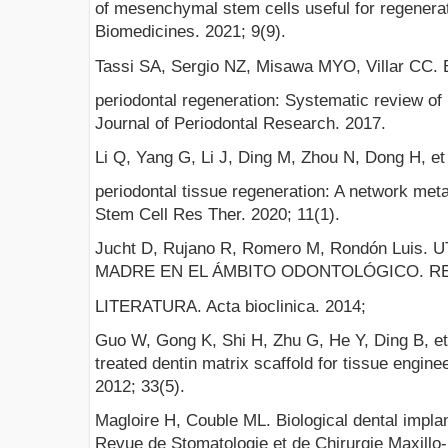
of mesenchymal stem cells useful for regenerat
Biomedicines. 2021; 9(9).
Tassi SA, Sergio NZ, Misawa MYO, Villar CC. E
periodontal regeneration: Systematic review of p
Journal of Periodontal Research. 2017.
Li Q, Yang G, Li J, Ding M, Zhou N, Dong H, et 
periodontal tissue regeneration: A network meta
Stem Cell Res Ther. 2020; 11(1).
Jucht D, Rujano R, Romero M, Rondón Luis.
MADRE EN EL ÁMBITO ODONTOLÓGICO. RE
LITERATURA. Acta bioclinica. 2014;
Guo W, Gong K, Shi H, Zhu G, He Y, Ding B, et a
treated dentin matrix scaffold for tissue enginee
2012; 33(5).
Magloire H, Couble ML. Biological dental implant
Revue de Stomatologie et de Chirurgie Maxillo-