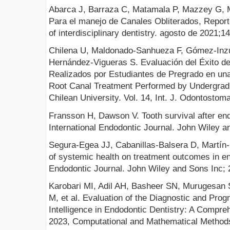
Abarca J, Barraza C, Matamala P, Mazzey G, 
Para el manejo de Canales Obliterados, Reporte
of interdisciplinary dentistry. agosto de 2021;1
Chilena U, Maldonado-Sanhueza F, Gómez-Inz
Hernández-Vigueras S. Evaluación del Éxito d
Realizados por Estudiantes de Pregrado en una
Root Canal Treatment Performed by Undergradu
Chilean University. Vol. 14, Int. J. Odontostoma
Fransson H, Dawson V. Tooth survival after end
International Endodontic Journal. John Wiley a
Segura-Egea JJ, Cabanillas-Balsera D, Martín-
of systemic health on treatment outcomes in end
Endodontic Journal. John Wiley and Sons Inc; 
Karobari MI, Adil AH, Basheer SN, Murugesan
M, et al. Evaluation of the Diagnostic and Progn
Intelligence in Endodontic Dentistry: A Compreh
2023, Computational and Mathematical Methods