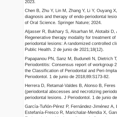
2023.
Chen B, Zhu Y, Lin M, Zhang Y, Li Y, Ouyang X,
diagnosis and therapy of endo-periodontal lesion
of Oral Science. Springer Nature; 2024.
Aljasser R, Bukhary S, Alsarhan M, Alotaibi D, 
Regenerative therapy modality for treatment of
periodontal lesions: A randomized controlled clin
Public Health. 2 de junio de 2021;18(12).
Papapanou PN, Sanz M, Buduneli N, Dietrich T,
Periodontitis: Consensus report of workgroup 
the Classification of Periodontal and Peri-Impl
Periodontol. 1 de junio de 2018;89:S173-82.
Herrera D, Retamal-Valdes B, Alonso B, Feres 
(periodontal abscesses and necrotizing periodo
periodontal lesions. J Periodontol. 1 de junio 
García-Tuñón-Pérez P, Fernández-Jiménez A, 
Estefanía-Fresco R, Marichalar-Mendia X, Ga