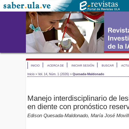
INICIO
ACERCA DE
INICIAR SESIÓN
BUSCAR
ACTU
Inicio
>
Vol. 14, Núm. 1 (2026)
>
Quesada-Maldonado
Manejo interdisciplinario de le
en diente con pronóstico reser
Edison Quesada-Maldonado, María José Movill