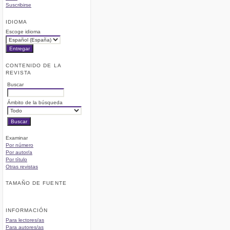
Suscribirse
IDIOMA
Escoge idioma
CONTENIDO DE LA
REVISTA
Buscar
Ámbito de la búsqueda
Examinar
Por número
Por autor/a
Por título
Otras revistas
TAMAÑO DE FUENTE
INFORMACIÓN
Para lectores/as
Para autores/as