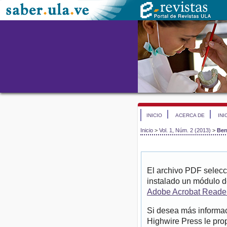
INICIO
ACERCA DE
INI
Inicio
>
Vol. 1, Núm. 2 (2013)
>
Ber
El archivo PDF selecc
instalado un módulo d
Adobe Acrobat Reade
Si desea más informac
Highwire Press le pro