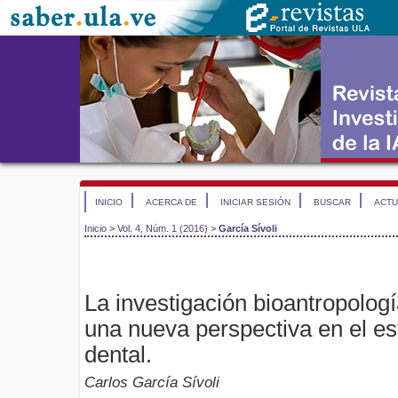
INICIO
ACERCA DE
INICIAR SESIÓN
BUSCAR
ACTU
Inicio
>
Vol. 4, Núm. 1 (2016)
>
García Sívoli
La investigación bioantropologí
una nueva perspectiva en el es
dental.
Carlos García Sívoli