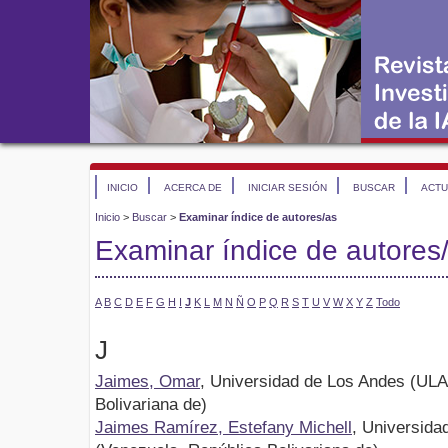
INICIO
ACERCA DE
INICIAR SESIÓN
BUSCAR
ACTU
Inicio
>
Buscar
>
Examinar índice de autores/as
Examinar índice de autores
A
B
C
D
E
F
G
H
I
J
K
L
M
N
Ñ
O
P
Q
R
S
T
U
V
W
X
Y
Z
Todo
J
Jaimes, Omar
, Universidad de Los Andes (ULA
Bolivariana de)
Jaimes Ramírez, Estefany Michell
, Universida