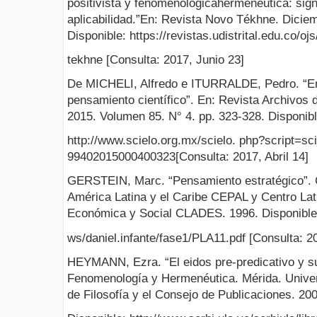
positivista y fenomenológicahermenéutica: signi
aplicabilidad.”En: Revista Novo Tékhne. Diciem
Disponible: https://revistas.udistrital.edu.co/oj
tekhne [Consulta: 2017, Junio 23]
De MICHELI, Alfredo e ITURRALDE, Pedro. “En 
pensamiento científico”. En: Revista Archivos 
2015. Volumen 85. N° 4. pp. 323-328. Disponibl
http://www.scielo.org.mx/scielo. php?script=sc
99402015000400323[Consulta: 2017, Abril 14]
GERSTEIN, Marc. “Pensamiento estratégico”. 
América Latina y el Caribe CEPAL y Centro L
Económica y Social CLADES. 1996. Disponible:
ws/daniel.infante/fase1/PLA11.pdf [Consulta: 2
HEYMANN, Ezra. “El eidos pre-predicativo y s
Fenomenología y Hermenéutica. Mérida. Univer
de Filosofía y el Consejo de Publicaciones. 200