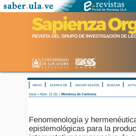
INICIO
ACERCA DE
INICIAR SESIÓN
BUSCAR
ACTU
Inicio
>
Núm. 12 (6)
>
Mendoza de Carmona
Fenomenología y hermenéutica
epistemológicas para la produ