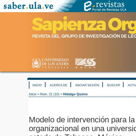
INICIO
ACERCA DE
INICIAR SESIÓN
BUSCAR
ACTU
Inicio
>
Núm. 21 (10)
>
Hidalgo Quinto
Modelo de intervención para la
organizacional en una universid