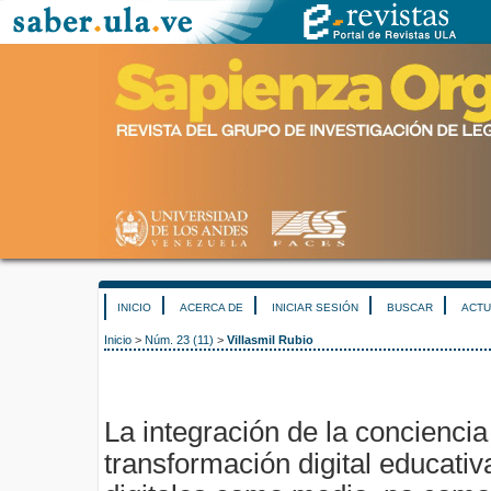
INICIO
ACERCA DE
INICIAR SESIÓN
BUSCAR
ACTU
Inicio
>
Núm. 23 (11)
>
Villasmil Rubio
La integración de la concienci
transformación digital educati